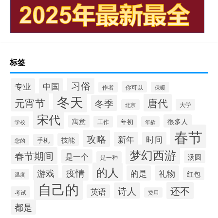
标签
习俗
专业
中国
你可以
作者
保暖
冬天
元宵节
唐代
冬季
大学
北京
宋代
很多人
寓意
年初
工作
学校
年龄
春节
攻略
新年
时间
技能
手机
您的
梦幻西游
春节期间
是一个
汤圆
是一种
的人
游戏
疫情
的是
礼物
红包
温度
自己的
还不
诗人
英语
考试
费用
都是