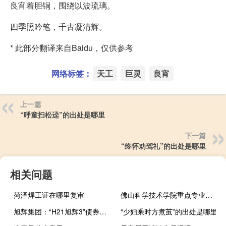
良宵着胆铜，围绕以波琉璃。
四季照吟笔，千古凝清辉。
* 此部分翻译来自Baidu，仅供参考
网络标签：
天工
巨灵
良宵
上一篇
“呼童扫松迳”的出处是哪里
下一篇
“终怀劝驾礼”的出处是哪里
相关问题
菏泽焊工证在哪里复审
佛山科学技术学院重点专业有哪些
旭辉集团：“H21旭辉3”债券自9月28日开市起复牌
“少妇乘时方煮茧”的出处是哪里