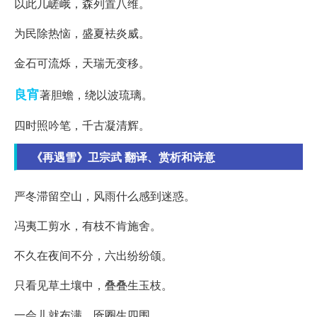
以此几嵯峨，森列置八维。
为民除热恼，盛夏袪炎威。
金石可流烁，天瑞无变移。
良宵
著胆蟾，绕以波琉璃。
四时照吟笔，千古凝清辉。
《再遇雪》卫宗武 翻译、赏析和诗意
严冬滞留空山，风雨什么感到迷惑。
冯夷工剪水，有枝不肯施舍。
不久在夜间不分，六出纷纷颌。
只看见草土壤中，叠叠生玉枝。
一会儿就布满，匼圈生四围。