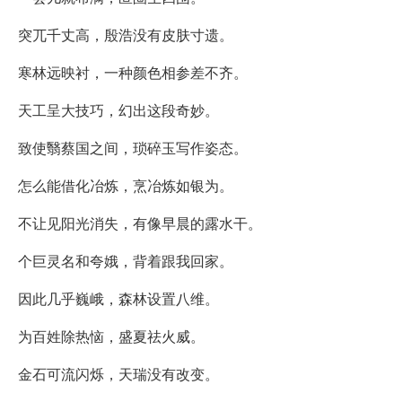
突兀千丈高，殷浩没有皮肤寸遗。
寒林远映衬，一种颜色相参差不齐。
天工呈大技巧，幻出这段奇妙。
致使翳蔡国之间，琐碎玉写作姿态。
怎么能借化冶炼，烹冶炼如银为。
不让见阳光消失，有像早晨的露水干。
个巨灵名和夸娥，背着跟我回家。
因此几乎巍峨，森林设置八维。
为百姓除热恼，盛夏祛火威。
金石可流闪烁，天瑞没有改变。