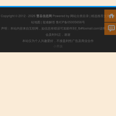
Copyright © 2012 - 2026
曹县信息网
Powered by
网站分类目录
|
精选推荐文章
|
网
站地图
|
疑难解答
鲁ICP备05005656号
声明：本站内容来自互联网，如信息有错误可发邮件到f_fb#foxmail.com说明，我们
会及时纠正，谢谢
本站仅为个人兴趣爱好，不接盈利性广告及商业合作
小男孩