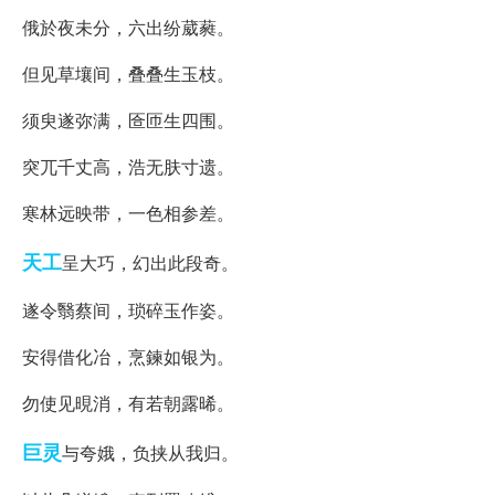
俄於夜未分，六出纷葳蕤。
但见草壤间，叠叠生玉枝。
须臾遂弥满，匼匝生四围。
突兀千丈高，浩无肤寸遗。
寒林远映带，一色相参差。
天工
呈大巧，幻出此段奇。
遂令翳蔡间，琐碎玉作姿。
安得借化冶，烹鍊如银为。
勿使见晛消，有若朝露晞。
巨灵
与夸娥，负挟从我归。