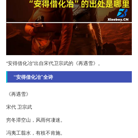
“安得借化冶”出自宋代卫宗武的《再遇雪》。
“安得借化冶”全诗
《再遇雪》
宋代 卫宗武
穷冬滞空山，风雨何凄迷。
冯夷工翦水，有枝不肯施。