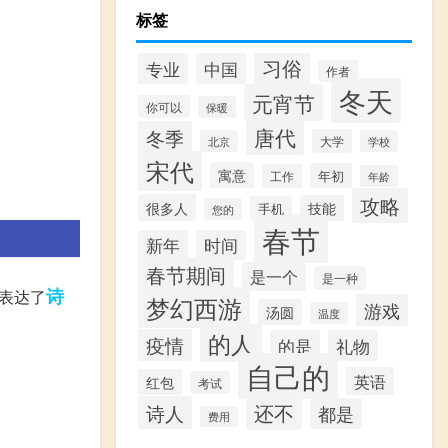
标签
习俗
专业
中国
作者
冬天
元宵节
你可以
保暖
唐代
冬季
大学
北京
学校
宋代
寓意
年初
工作
年龄
攻略
很多人
技能
手机
您的
春节
新年
时间
春节期间
是一个
是一种
诗
表达了
梦幻西游
游戏
汤圆
温度
的人
疫情
的是
礼物
自己的
英语
红包
考试
还不
诗人
都是
费用