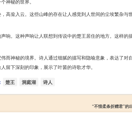
一个神秘的世界。
叠，高耸入云。这些山峰的存在让人感觉到人世间的尘埃繁杂与
的声响。这种声响让人联想到传说中的楚王居住的地方。这样的
宏伟而神秘的境界。诗人通过细腻的描写和隐喻意象，表达了对
给人留下深刻的印象，展示了叶茵的诗歌才华。
：
楚王
洞庭湖
诗人
“不惜柔条折赠君”的