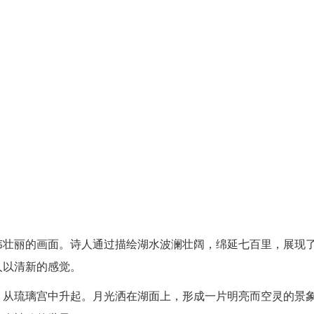
伟壮丽的画面。诗人通过描绘湖水波澜壮阔，绵延七百里，展现
人以清新的感觉。
，从琉璃宫中升起。月光洒在湖面上，形成一片明亮而空灵的景