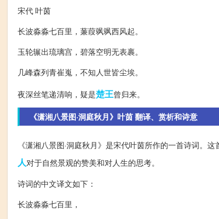
宋代 叶茵
长波淼淼七百里，蒹葭飒飒西风起。
玉轮辗出琉璃宫，碧落空明无表裹。
几峰森列青崔嵬，不知人世皆尘埃。
楚王
夜深丝笔递清响，疑是
曾归来。
《潇湘八景图·洞庭秋月》叶茵 翻译、赏析和诗意
《潇湘八景图·洞庭秋月》是宋代叶茵所作的一首诗词。这
人
对于自然景观的赞美和对人生的思考。
诗词的中文译文如下：
长波淼淼七百里，