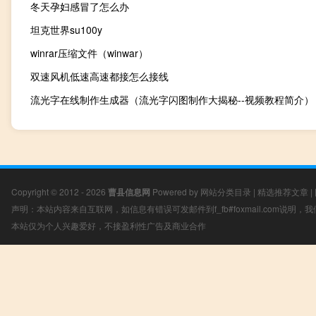
冬天孕妇感冒了怎么办
坦克世界su100y
winrar压缩文件（winwar）
双速风机低速高速都接怎么接线
流光字在线制作生成器（流光字闪图制作大揭秘--视频教程简介）
Copyright © 2012 - 2026
曹县信息网
Powered by
网站分类目录
|
精选推荐文章
|
声明：本站内容来自互联网，如信息有错误可发邮件到f_fb#foxmail.com说明
本站仅为个人兴趣爱好，不接盈利性广告及商业合作