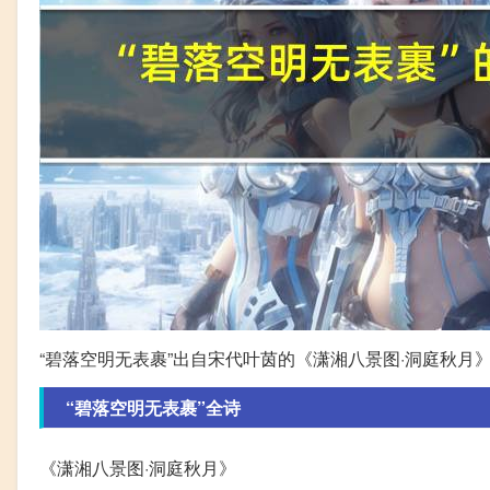
“碧落空明无表裹”出自宋代叶茵的《潇湘八景图·洞庭秋月
“碧落空明无表裹”全诗
《潇湘八景图·洞庭秋月》