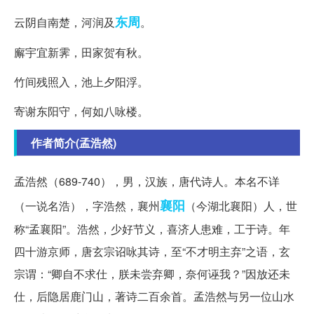
东周
云阴自南楚，河润及
。
廨宇宜新霁，田家贺有秋。
竹间残照入，池上夕阳浮。
寄谢东阳守，何如八咏楼。
作者简介(孟浩然)
孟浩然（689-740），男，汉族，唐代诗人。本名不详
襄阳
（一说名浩），字浩然，襄州
（今湖北襄阳）人，世
称“孟襄阳”。浩然，少好节义，喜济人患难，工于诗。年
四十游京师，唐玄宗诏咏其诗，至“不才明主弃”之语，玄
宗谓：“卿自不求仕，朕未尝弃卿，奈何诬我？”因放还未
仕，后隐居鹿门山，著诗二百余首。孟浩然与另一位山水