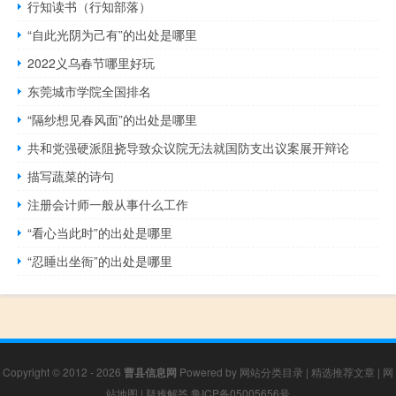
行知读书（行知部落）
“自此光阴为己有”的出处是哪里
2022义乌春节哪里好玩
东莞城市学院全国排名
“隔纱想见春风面”的出处是哪里
共和党强硬派阻挠导致众议院无法就国防支出议案展开辩论
描写蔬菜的诗句
注册会计师一般从事什么工作
“看心当此时”的出处是哪里
“忍睡出坐衙”的出处是哪里
Copyright © 2012 - 2026
曹县信息网
Powered by
网站分类目录
|
精选推荐文章
|
网
站地图
|
疑难解答
鲁ICP备05005656号