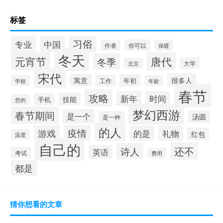
标签
习俗
专业
中国
你可以
作者
保暖
冬天
元宵节
唐代
冬季
大学
北京
宋代
很多人
寓意
年初
工作
学校
年龄
春节
攻略
新年
时间
技能
手机
您的
梦幻西游
春节期间
是一个
汤圆
是一种
的人
游戏
疫情
的是
礼物
红包
温度
自己的
还不
诗人
英语
考试
费用
都是
猜你想看的文章