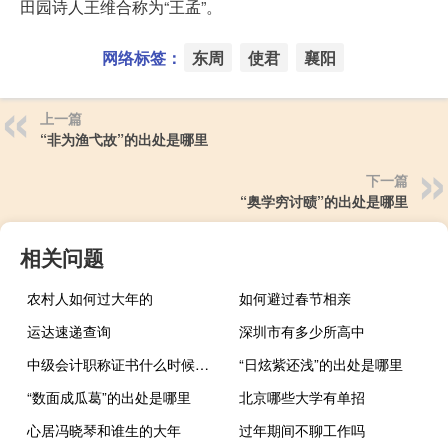
田园诗人王维合称为“王孟”。
网络标签：
东周
使君
襄阳
上一篇
“非为渔弋故”的出处是哪里
下一篇
“奥学穷讨赜”的出处是哪里
相关问题
农村人如何过大年的
如何避过春节相亲
运达速递查询
深圳市有多少所高中
中级会计职称证书什么时候领取
“日炫紫还浅”的出处是哪里
“数面成瓜葛”的出处是哪里
北京哪些大学有单招
心居冯晓琴和谁生的大年
过年期间不聊工作吗