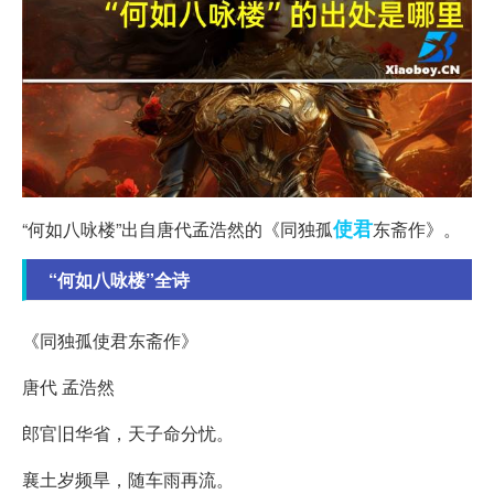
使君
“何如八咏楼”出自唐代孟浩然的《同独孤
东斋作》。
“何如八咏楼”全诗
《同独孤使君东斋作》
唐代 孟浩然
郎官旧华省，天子命分忧。
襄土岁频旱，随车雨再流。