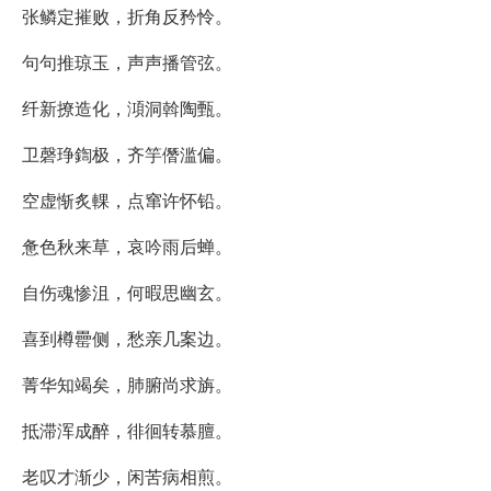
张鳞定摧败，折角反矜怜。
句句推琼玉，声声播管弦。
纤新撩造化，澒洞斡陶甄。
卫磬琤鍧极，齐竽僭滥偏。
空虚惭炙輠，点窜许怀铅。
惫色秋来草，哀吟雨后蝉。
自伤魂惨沮，何暇思幽玄。
喜到樽罍侧，愁亲几案边。
菁华知竭矣，肺腑尚求旃。
抵滞浑成醉，徘徊转慕膻。
老叹才渐少，闲苦病相煎。