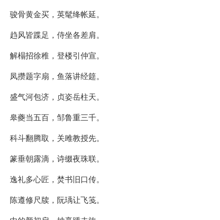
骏骨黄金买，英髦绛帐延。
趋风皆蹀足，侍坐各差肩。
解榻招徐稚，登楼引仲宣。
凤攒题字扇，鱼落讲经筵。
盛气河包济，贞姿岳柱天。
皋夔当五百，邹鲁重三千。
科斗翻腾取，关雎教授先。
篆垂朝露滴，诗缀夜珠联。
逸礼多心匠，焚书旧口传。
陈遵修尺牍，阮瑀让飞笺。