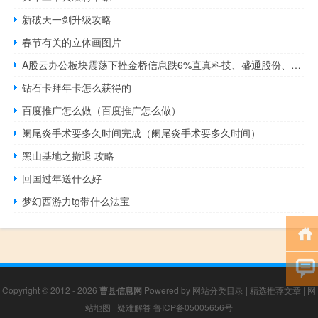
新破天一剑升级攻略
春节有关的立体画图片
A股云办公板块震荡下挫金桥信息跌6%直真科技、盛通股份、天地在线、润建股份、人民网等跟跌
钻石卡拜年卡怎么获得的
百度推广怎么做（百度推广怎么做）
阑尾炎手术要多久时间完成（阑尾炎手术要多久时间）
黑山基地之撤退 攻略
回国过年送什么好
梦幻西游力tg带什么法宝
Copyright © 2012 - 2026
曹县信息网
Powered by
网站分类目录
|
精选推荐文章
|
网
站地图
|
疑难解答
鲁ICP备05005656号