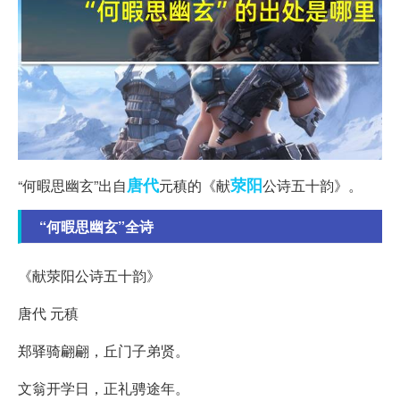
唐代
荥阳
“何暇思幽玄”出自
元稹的《献
公诗五十韵》。
“何暇思幽玄”全诗
《献荥阳公诗五十韵》
唐代 元稹
郑驿骑翩翩，丘门子弟贤。
文翁开学日，正礼骋途年。