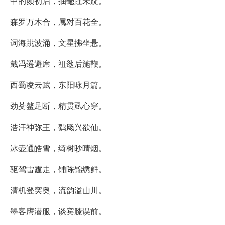
中的颜初启，抽毫踵未旋。
森罗万木合，属对百花全。
词海跳波涌，文星拂坐悬。
戴冯遥避席，祖逖后施鞭。
西蜀凌云赋，东阳咏月篇。
劲芟鳌足断，精贯虱心穿。
浩汗神弥王，鹞飏兴欲仙。
冰壶通皓雪，绮树眇晴烟。
驱驾雷霆走，铺陈锦绣鲜。
清机登穾奥，流韵溢山川。
墨客膺潜服，谈宾膝误前。