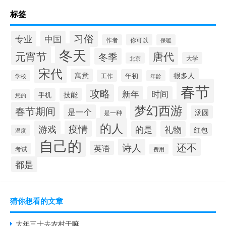
标签
习俗
专业
中国
你可以
作者
保暖
冬天
元宵节
唐代
冬季
大学
北京
宋代
很多人
寓意
年初
工作
学校
年龄
春节
攻略
新年
时间
技能
手机
您的
梦幻西游
春节期间
是一个
汤圆
是一种
的人
游戏
疫情
的是
礼物
红包
温度
自己的
还不
诗人
英语
考试
费用
都是
猜你想看的文章
大年三十去农村干嘛