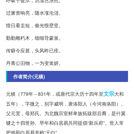
呼吸宁徒尔，沾濡岂浪然。
过箫资响亮，随水涨沦涟。
惜日看圭短，偷光恨壁坚。
勤勤雕朽木，细细导蒙泉。
传癖今应甚，头风昨已痊。
丹青公旧物，一为变蚩妍。
作者简介(元稹)
文宗
元稹（779年－831年，或唐代宗大历十四年至
大和
五年），字微之，别字威明，唐洛阳人（今河南洛阳）。
父元宽，母郑氏。为北魏宗室鲜卑族拓跋部后裔，是什翼
犍之十四世孙。早年和白居易共同提倡“新乐府”。世人常
把他和白居易并称“元白”。