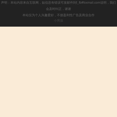
声明：本站内容来自互联网，如信息有错误可发邮件到f_fb#foxmail.com说明，我们
会及时纠正，谢谢
本站仅为个人兴趣爱好，不接盈利性广告及商业合作
小男孩