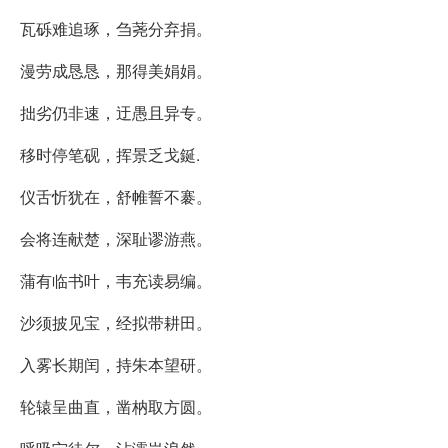
瓦砾难追琢，刍荛分弃捐。
漫劳成恳恳，那得美娟娟。
拙劣仍非速，迂愚且异专。
移时停笔砚，挥景乏戈鋋.
仪舌忻犹在，舒帷誓不褰。
会将连献楚，深耻谬游燕。
蒲有临书叶，韦充读易编。
沙须披见宝，经拟带耕田。
入雾长期闰，持朱本望研。
轮辕呈曲直，凿枘取方圆。