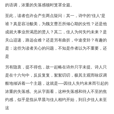
的语调，浓重的失落感顿时笼罩全篇。
至此，读者也许会产生两点疑问：其一，诗中的“佳人”是
谁？真是容冶貌美，为魏文曹丕所倾心期的女性？还是他
成就大事业所渴思的贤人？其二，佳人为何失约未来？是
关山迢递，路远会难？还是另有曲折，中途变卦？有趣的
是：这些为读者关心的问题，不知是作者以为不重要，还
是
另有隐衷，提不得也，故一起略在诗外只字未提。诗人只
是在十六句中，反反复复，絮絮叨叨，极其主观而咏叹调
般地倾诉着一个主题，这就是──因佳人失约未来而引起的
浓重的失落感。光从字面看，这种失落感和待人不至的焦
灼感，似乎是指从早晨与佳人相约开始，到日夕佳人未至
这