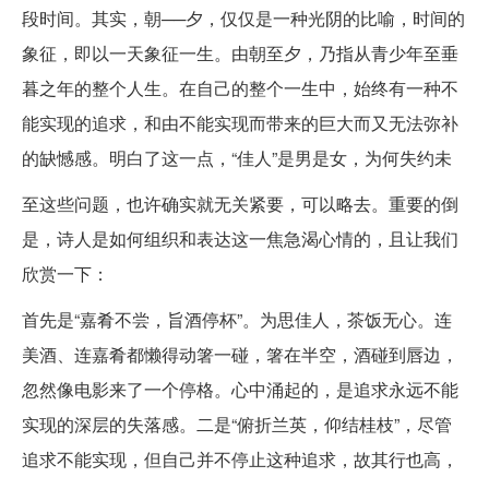
段时间。其实，朝──夕，仅仅是一种光阴的比喻，时间的
象征，即以一天象征一生。由朝至夕，乃指从青少年至垂
暮之年的整个人生。在自己的整个一生中，始终有一种不
能实现的追求，和由不能实现而带来的巨大而又无法弥补
的缺憾感。明白了这一点，“佳人”是男是女，为何失约未
至这些问题，也许确实就无关紧要，可以略去。重要的倒
是，诗人是如何组织和表达这一焦急渴心情的，且让我们
欣赏一下：
首先是“嘉肴不尝，旨酒停杯”。为思佳人，茶饭无心。连
美酒、连嘉肴都懒得动箸一碰，箸在半空，酒碰到唇边，
忽然像电影来了一个停格。心中涌起的，是追求永远不能
实现的深层的失落感。二是“俯折兰英，仰结桂枝”，尽管
追求不能实现，但自己并不停止这种追求，故其行也高，