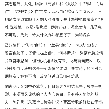
其志也洁。此化用屈原《离骚》和《九歌》中“结幽兰而延
伫”，“结桂枝兮延伫”句式，以示自己贮芬芳而待远人。三
则是表示愿意跟佳人到天涯海角，并让海神把最宝贵的“明
珠”送给她。四是?足眺远，踌躇徘徊，渴念之情，几乎急
不可耐。为此，诗人什么办法都想尽了，为诉说自
己的情怀，“飞鸟”也托了，“兰英”也折了，“桂枝”也结了，
誓言也发了，尽管“步立踟蹰”、“何得斯须”，渴慕焦急之情
片刻都难忍耐，但“佳人”如终没有来。此与首句照应，以
种种努力，表明这是一个永恒的绝望。整首诗，如面对亲
朋故友，娓娓不倦，反复倾诉自己彻夜难眠
的衷肠；又如中心藏之，何日忘之？郁结无告，故作一热
烈、主观而又偏执的个人内心独白。具有移人情魄的魅
力。陈祚明《采菽堂古诗选》说：曹丕诗歌的好处在于“能