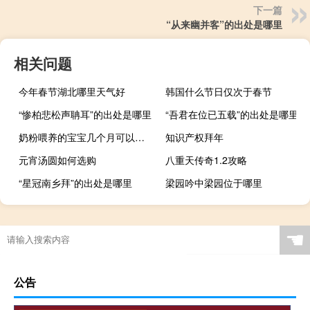
下一篇
“从来幽并客”的出处是哪里
相关问题
今年春节湖北哪里天气好
韩国什么节日仅次于春节
“惨柏悲松声聃耳”的出处是哪里
“吾君在位已五载”的出处是哪里
奶粉喂养的宝宝几个月可以吃米粉（宝宝几个月可以吃米粉）
知识产权拜年
元宵汤圆如何选购
八重天传奇1.2攻略
“星冠南乡拜”的出处是哪里
梁园吟中梁园位于哪里
☚
公告