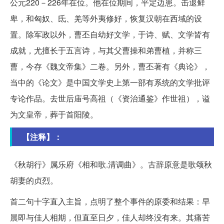
公元220－226年在位。他在位期间，平定边患。击退鲜
卑，和匈奴、氐、羌等外夷修好，恢复汉朝在西域的设
置。除军政以外，曹丕自幼好文学，于诗、赋、文学皆有
成就，尤擅长于五言诗，与其父曹操和弟曹植，并称三
曹，今存《魏文帝集》二卷。另外，曹丕著有《典论》，
当中的《论文》是中国文学史上第一部有系统的文学批评
专论作品。去世后庙号高祖（《资治通鉴》作世祖），谥
为文皇帝，葬于首阳陵。
【注释】：
《秋胡行》属乐府《相和歌.清调曲》。古辞原意是歌颂秋
胡妻的贞烈。
首二句十字直入主旨，点明了整个事件的原委和结果：早
晨即与佳人相期，但直至日夕，佳人却终没有来。其痛苦