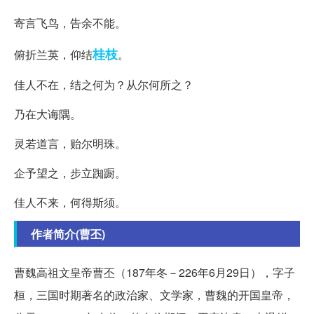
寄言飞鸟，告余不能。
桂枝
俯折兰英，仰结
。
佳人不在，结之何为？从尔何所之？
乃在大诲隅。
灵若道言，贻尔明珠。
企予望之，步立踟蹰。
佳人不来，何得斯须。
作者简介(曹丕)
曹魏高祖文皇帝曹丕（187年冬－226年6月29日），字子
桓，三国时期著名的政治家、文学家，曹魏的开国皇帝，