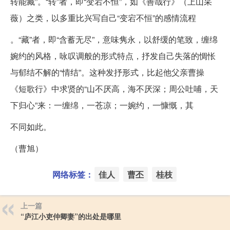
转能藏”。“转”者，即“变宕不恒”，如《善哉行》（上山采
薇）之类，以多重比兴写自己“变宕不恒”的感情流程
。“藏”者，即“含蓄无尽”，意味隽永，以舒缓的笔致，缠绵
婉约的风格，咏叹调般的形式特点，抒发自己失落的惆怅
与郁结不解的“情结”。这种发抒形式，比起他父亲曹操
《短歌行》中求贤的“山不厌高，海不厌深；周公吐哺，天
下归心”来：一缠绵，一苍凉；一婉约，一慷慨，其
不同如此。
（曹旭）
网络标签：
佳人
曹丕
桂枝
上一篇
“庐江小吏仲卿妻”的出处是哪里