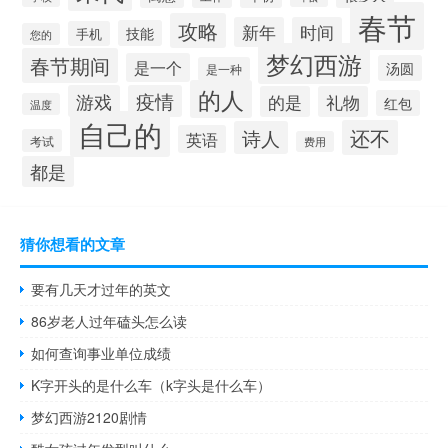
春节
攻略
新年
时间
技能
手机
您的
梦幻西游
春节期间
是一个
汤圆
是一种
的人
游戏
疫情
的是
礼物
红包
温度
自己的
还不
诗人
英语
考试
费用
都是
猜你想看的文章
要有几天才过年的英文
86岁老人过年磕头怎么读
如何查询事业单位成绩
K字开头的是什么车（k字头是什么车）
梦幻西游2120剧情