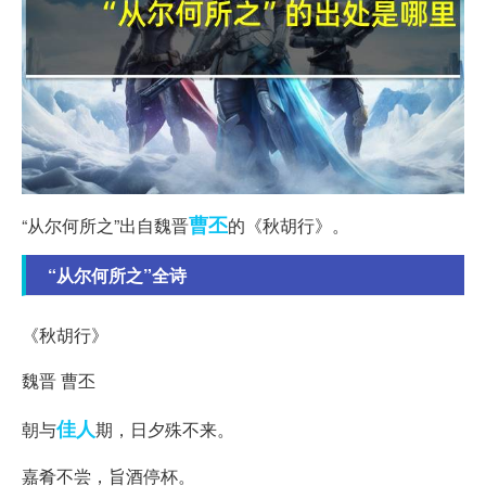
曹丕
“从尔何所之”出自魏晋
的《秋胡行》。
“从尔何所之”全诗
《秋胡行》
魏晋 曹丕
佳人
朝与
期，日夕殊不来。
嘉肴不尝，旨酒停杯。