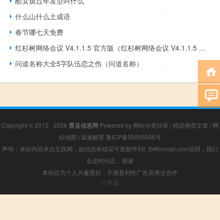
酷女孩过年发型叫什么
什么山什么土成语
春节哪七天免费
红杉树网络会议 V4.1.1.5 官方版（红杉树网络会议 V4.1.1.5 官方版功能简介）
问道名称大全5字队伍恋之伤（问道名称）
Copyright © 2012 - 2026
曹县信息网
Powered by
网站分类目录
|
精选推荐文章
|
网
站地图
|
疑难解答
鲁ICP备05005656号
声明：本站内容来自互联网，如信息有错误可发邮件到f_fb#foxmail.com说明，我们
会及时纠正，谢谢
本站仅为个人兴趣爱好，不接盈利性广告及商业合作
小男孩