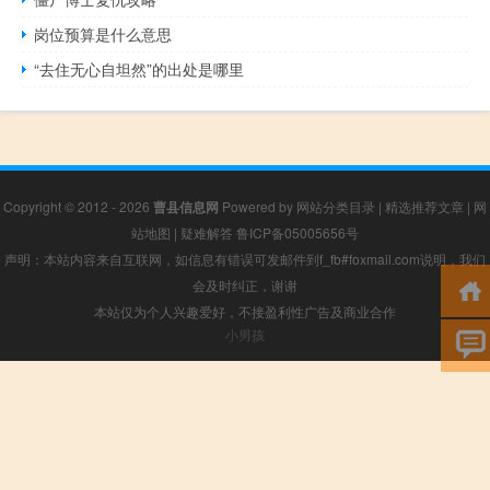
岗位预算是什么意思
“去住无心自坦然”的出处是哪里
Copyright © 2012 - 2026
曹县信息网
Powered by
网站分类目录
|
精选推荐文章
|
网
站地图
|
疑难解答
鲁ICP备05005656号
声明：本站内容来自互联网，如信息有错误可发邮件到f_fb#foxmail.com说明，我们
会及时纠正，谢谢
本站仅为个人兴趣爱好，不接盈利性广告及商业合作
小男孩