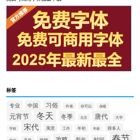
标签
习俗
专业
中国
你可以
作者
保暖
冬天
元宵节
唐代
冬季
大学
北京
宋代
很多人
寓意
年初
工作
学校
年龄
春节
攻略
新年
时间
技能
手机
您的