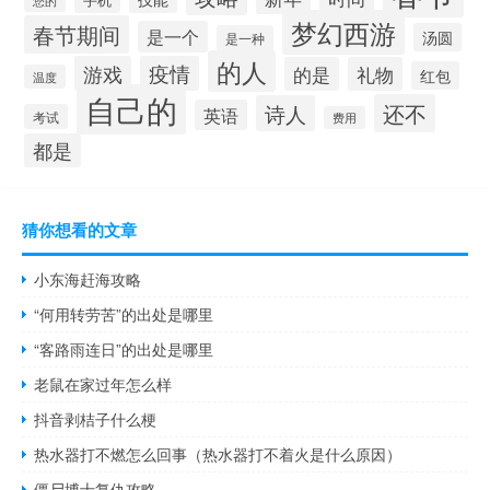
梦幻西游
春节期间
是一个
汤圆
是一种
的人
游戏
疫情
的是
礼物
红包
温度
自己的
还不
诗人
英语
考试
费用
都是
猜你想看的文章
小东海赶海攻略
“何用转劳苦”的出处是哪里
“客路雨连日”的出处是哪里
老鼠在家过年怎么样
抖音剥桔子什么梗
热水器打不燃怎么回事（热水器打不着火是什么原因）
僵尸博士复仇攻略