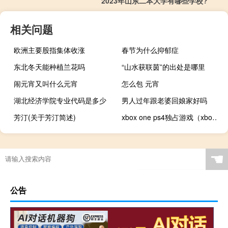
2023年山东二本大学有哪些学校?
相关问题
欧洲主要股指集体收涨
春节为什么抑郁症
东北冬天能种植兰花吗
“山水获联茵”的出处是哪里
闹元宵又叫什么元宵
怎么包 元宵
湖北经济学院专业代码是多少
男人过年跟老婆回娘家好吗
芳汀(关于芳汀简述)
xbox one ps4独占游戏（xbox one ps4）
☚
公告