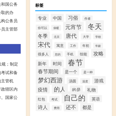
共和国公务
标签
录取的办
习俗
专业
中国
作者
机构公务员
冬天
元宵节
你可以
保暖
务员主管部
唐代
冬季
大学
北京
学校
宋代
寓意
年初
工作
年龄
攻略
很多人
技能
手机
您的
春节
新年
时间
法规；制定
春节期间
是一个
的考试和备
是一种
梦幻西游
游戏
的主管机
汤圆
温度
的人
行政辖区内
疫情
的是
礼物
自己的
作。国家公
英语
红包
考试
还不
诗人
都是
费用