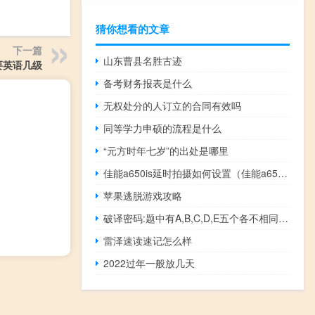
猜你想看的文章
下一篇
山东曹县名胜古迹
要英语几级
备考财务报表是什么
无权处分的人订立的合同有效吗
同等学力申硕的流程是什么
“元方时年七岁”的出处是哪里
佳能a650is延时拍摄如何设置（佳能a650is）
苹果逃脱游戏攻略
破译密码:题中有A,B,C,D,E五个各不相同的数
雷泽速读速记怎么样
2022过年一般放几天