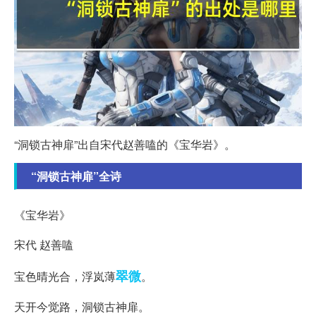
“洞锁古神扉”出自宋代赵善嗑的《宝华岩》。
“洞锁古神扉”全诗
《宝华岩》
宋代 赵善嗑
翠微
宝色晴光合，浮岚薄
。
天开今觉路，洞锁古神扉。