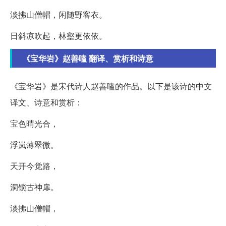
淡拂山僧帽，闲随野客衣。
日斜凉吹起，林壑更依依。
《宝华岩》赵善嗑 翻译、赏析和诗意
《宝华岩》是宋代诗人赵善嗑的作品。以下是该诗的中文
译文、诗意和赏析：
宝色晴光合，
浮岚薄翠微。
天开今觉路，
洞锁古神扉。
淡拂山僧帽，