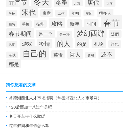
冬天
元宵节
唐代
冬季
大学
北京
宋代
很多人
寓意
年初
工作
学校
年龄
春节
攻略
新年
时间
技能
手机
您的
梦幻西游
春节期间
是一个
汤圆
是一种
的人
游戏
疫情
的是
礼物
红包
温度
自己的
还不
诗人
英语
考试
费用
都是
猜你想看的文章
常德湘西北人才市场招聘（常德湘西北人才市场网）
128后面加十八过年是吧
冬天开车带什么取暖
过年假期和年假怎么算