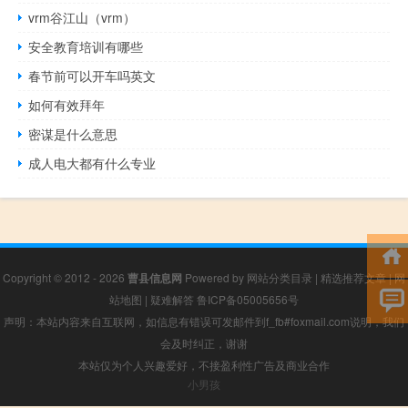
vrm谷江山（vrm）
安全教育培训有哪些
春节前可以开车吗英文
如何有效拜年
密谋是什么意思
成人电大都有什么专业
Copyright © 2012 - 2026
曹县信息网
Powered by
网站分类目录
|
精选推荐文章
|
网
站地图
|
疑难解答
鲁ICP备05005656号
声明：本站内容来自互联网，如信息有错误可发邮件到f_fb#foxmail.com说明，我们
会及时纠正，谢谢
本站仅为个人兴趣爱好，不接盈利性广告及商业合作
小男孩