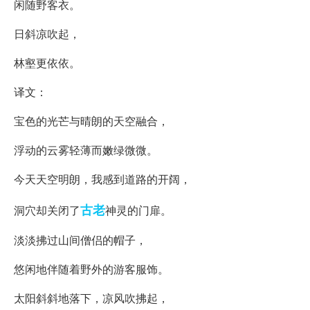
闲随野客衣。
日斜凉吹起，
林壑更依依。
译文：
宝色的光芒与晴朗的天空融合，
浮动的云雾轻薄而嫩绿微微。
今天天空明朗，我感到道路的开阔，
古老
洞穴却关闭了
神灵的门扉。
淡淡拂过山间僧侣的帽子，
悠闲地伴随着野外的游客服饰。
太阳斜斜地落下，凉风吹拂起，