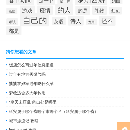
是一个
汤圆
是一种
的人
游戏
疫情
的是
礼物
红包
温度
自己的
还不
诗人
英语
考试
费用
都是
猜你想看的文章
饭店怎么写过年信息报道
过年有地方买燃气吗
婆婆在娘家过年吃什么菜
梦妆适合多大年龄用
“皇天未厌乱”的出处是哪里
延安属于哪个省哪个市哪个区（延安属于哪个省）
城市漂流记 攻略
lost island 攻略