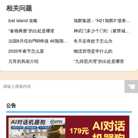
相关问题
lost island 攻略
旭辉集团：“H21旭辉3”债券自9月28日开市起复牌
“备物典册”的出处是哪里
神武门多少个门钉（紫禁城神武门有多少门钉）
法国8月综合PMI终值 46预期46.6前值46.6
冬天还有蚊子怎么办
2020年春节怎么耍
物流管理是学什么的
元宵的风俗介绍
“九得思共理”的出处是哪里
☚
公告