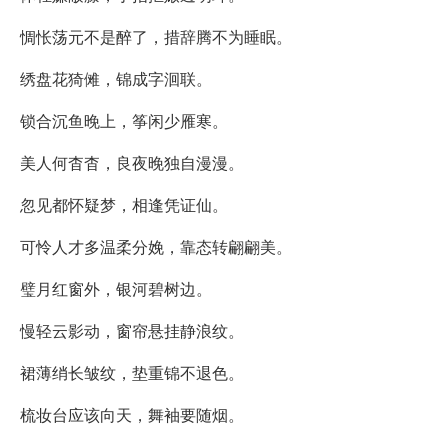
惆怅荡元不是醉了，措辞腾不为睡眠。
绣盘花猗傩，锦成字洄联。
锁合沉鱼晚上，筝闲少雁寒。
美人何杳杳，良夜晚独自漫漫。
忽见都怀疑梦，相逢凭证仙。
可怜人才多温柔分娩，靠态转翩翩美。
璧月红窗外，银河碧树边。
慢轻云影动，窗帘悬挂静浪纹。
裙薄绡长皱纹，垫重锦不退色。
梳妆台应该向天，舞袖要随烟。