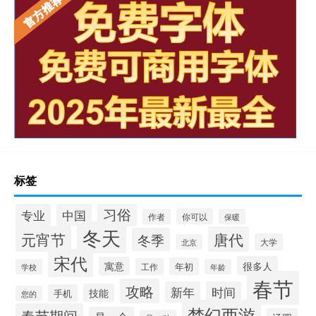
标签
习俗
专业
中国
你可以
作者
保暖
冬天
元宵节
唐代
冬季
大学
北京
宋代
很多人
寓意
年初
工作
学校
年龄
春节
攻略
新年
时间
技能
手机
您的
梦幻西游
春节期间