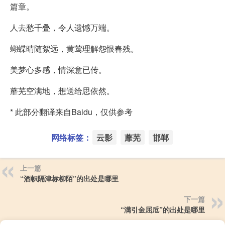
篇章。
人去愁千叠，令人遗憾万端。
蝴蝶晴随絮远，黄莺理解怨恨春残。
美梦心多感，情深意已传。
蘼芜空满地，想送给思依然。
* 此部分翻译来自Baidu，仅供参考
网络标签：
云影
蘼芜
邯郸
上一篇
“酒帜隔津标柳陌”的出处是哪里
下一篇
“满引金屈卮”的出处是哪里