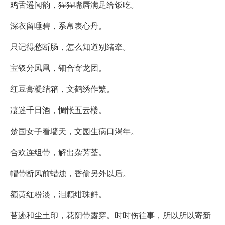
鸡舌遥闻韵，猩猩嘴唇满足给饭吃。
深衣留唾碧，系帛表心丹。
只记得愁断肠，怎么知道别绪牵。
宝钗分凤凰，钿合寄龙团。
红豆膏凝结箱，文鹤绣作繁。
凄迷千日酒，惆怅五云楼。
楚国女子看墙天，文园生病口渴年。
合欢连组带，解出杂芳荃。
帽带断风前蜡烛，香偷另外以后。
额黄红粉淡，泪颗绀珠鲜。
苔迹和尘土印，花阴带露穿。时时伤往事，所以所以寄新