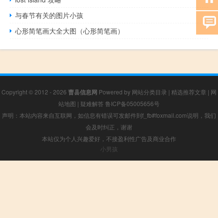
与春节有关的图片小孩
心形简笔画大全大图（心形简笔画）
Copyright © 2012 - 2026
曹县信息网
Powered by
网站分类目录
|
精选推荐文章
|
网
站地图
|
疑难解答
鲁ICP备05005656号
声明：本站内容来自互联网，如信息有错误可发邮件到f_fb#foxmail.com说明，我们
会及时纠正，谢谢
本站仅为个人兴趣爱好，不接盈利性广告及商业合作
小男孩