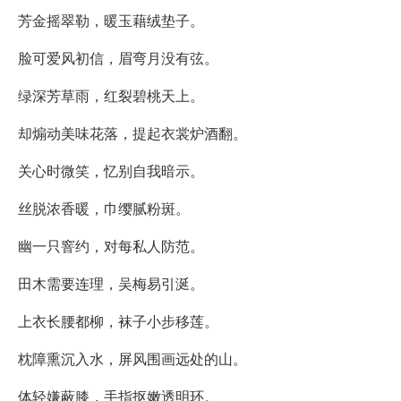
芳金摇翠勒，暖玉藉绒垫子。
脸可爱风初信，眉弯月没有弦。
绿深芳草雨，红裂碧桃天上。
却煽动美味花落，提起衣裳炉酒翻。
关心时微笑，忆别自我暗示。
丝脱浓香暖，巾缨腻粉斑。
幽一只窨约，对每私人防范。
田木需要连理，吴梅易引涎。
上衣长腰都柳，袜子小步移莲。
枕障熏沉入水，屏风围画远处的山。
体轻嫌蔽膝，手指抠嫩透明环。