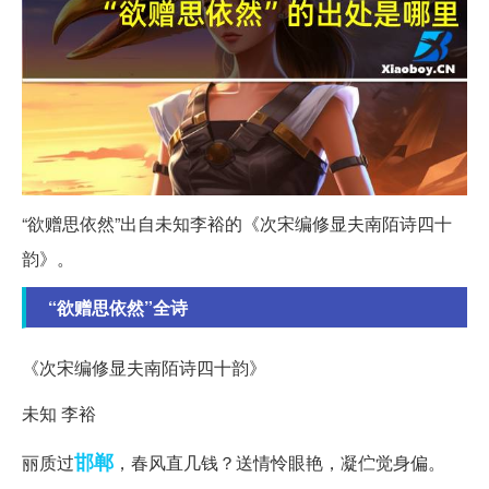
“欲赠思依然”出自未知李裕的《次宋编修显夫南陌诗四十
韵》。
“欲赠思依然”全诗
《次宋编修显夫南陌诗四十韵》
未知 李裕
邯郸
丽质过
，春风直几钱？送情怜眼艳，凝伫觉身偏。