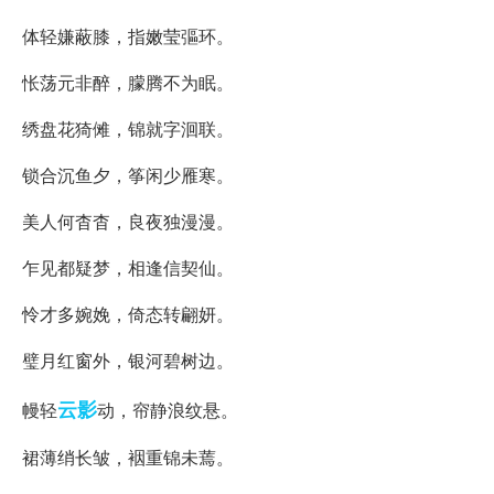
体轻嫌蔽膝，指嫩莹彄环。
怅荡元非醉，朦腾不为眠。
绣盘花猗傩，锦就字洄联。
锁合沉鱼夕，筝闲少雁寒。
美人何杳杳，良夜独漫漫。
乍见都疑梦，相逢信契仙。
怜才多婉娩，倚态转翩妍。
璧月红窗外，银河碧树边。
云影
幔轻
动，帘静浪纹悬。
裙薄绡长皱，裀重锦未蔫。