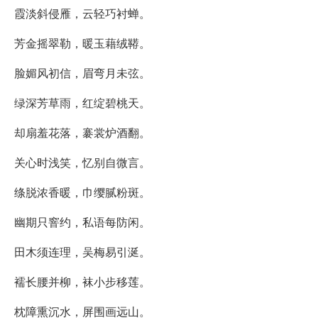
霞淡斜侵雁，云轻巧衬蝉。
芳金摇翠勒，暖玉藉绒鞯。
脸媚风初信，眉弯月未弦。
绿深芳草雨，红绽碧桃天。
却扇羞花落，褰裳炉酒翻。
关心时浅笑，忆别自微言。
绦脱浓香暖，巾缨腻粉斑。
幽期只窨约，私语每防闲。
田木须连理，吴梅易引涎。
襦长腰并柳，袜小步移莲。
枕障熏沉水，屏围画远山。