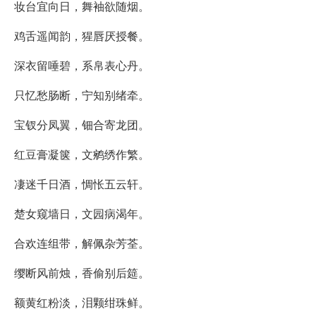
妆台宜向日，舞袖欲随烟。
鸡舌遥闻韵，猩唇厌授餐。
深衣留唾碧，系帛表心丹。
只忆愁肠断，宁知别绪牵。
宝钗分凤翼，钿合寄龙团。
红豆膏凝箧，文鹓绣作繁。
凄迷千日酒，惆怅五云轩。
楚女窥墙日，文园病渴年。
合欢连组带，解佩杂芳荃。
缨断风前烛，香偷别后筵。
额黄红粉淡，泪颗绀珠鲜。