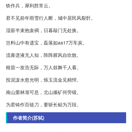
铁作兵，犀利胜常云。
君不见前年雨雪行人断，城中居民风裂骭。
湿薪半束抱衾裯，日暮敲门无处换。
岂料山中有遗宝，磊落如aa17万车炭。
流膏迸液无人知，阵阵腥风自吹散。
根苗一发浩无际，万人鼓舞千人看。
投泥泼水愈光明，烁玉流金见精悍。
南山栗林渐可息，北山顽矿何劳锻。
为君铸作百链刀，要斩长鲸为万段。
作者简介(苏轼)