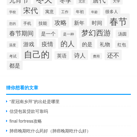
大学
北京
宋代
很多人
寓意
年初
工作
学校
年龄
春节
攻略
新年
时间
技能
手机
您的
梦幻西游
春节期间
是一个
汤圆
是一种
的人
游戏
疫情
的是
礼物
红包
温度
自己的
还不
诗人
英语
考试
费用
都是
猜你想看的文章
“星冠南乡拜”的出处是哪里
信贷包装贷款可靠吗
final fortress攻略
肺癌晚期吃什么药好（肺癌晚期吃什么好）