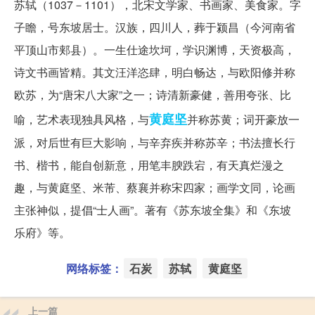
苏轼（1037－1101），北宋文学家、书画家、美食家。字
子瞻，号东坡居士。汉族，四川人，葬于颍昌（今河南省
平顶山市郏县）。一生仕途坎坷，学识渊博，天资极高，
诗文书画皆精。其文汪洋恣肆，明白畅达，与欧阳修并称
欧苏，为“唐宋八大家”之一；诗清新豪健，善用夸张、比
黄庭坚
喻，艺术表现独具风格，与
并称苏黄；词开豪放一
派，对后世有巨大影响，与辛弃疾并称苏辛；书法擅长行
书、楷书，能自创新意，用笔丰腴跌宕，有天真烂漫之
趣，与黄庭坚、米芾、蔡襄并称宋四家；画学文同，论画
主张神似，提倡“士人画”。著有《苏东坡全集》和《东坡
乐府》等。
网络标签：
石炭
苏轼
黄庭坚
上一篇