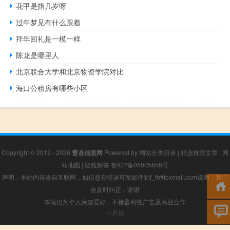
花甲是指几岁呀
过年梦见有什么跟着
拜年回礼是一模一样
陈龙是哪里人
北京联合大学和北京物资学院对比
海口公租房有哪些小区
Copyright © 2012 - 2026
曹县信息网
Powered by
网站分类目录
|
精选推荐文章
|
网
站地图
|
疑难解答
鲁ICP备05005656号
声明：本站内容来自互联网，如信息有错误可发邮件到f_fb#foxmail.com说明，我们
会及时纠正，谢谢
本站仅为个人兴趣爱好，不接盈利性广告及商业合作
小男孩