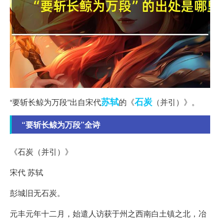
苏轼
石炭
“要斩长鲸为万段”出自宋代
的《
（并引）》。
“要斩长鲸为万段”全诗
《石炭（并引）》
宋代 苏轼
彭城旧无石炭。
元丰元年十二月，始遣人访获于州之西南白土镇之北，冶