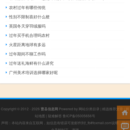
农村过年有哪些传统
性别不限制喜好什么梗
英国冬天穿羽绒服吗
过年买手机合理吗农村
火星距离地球有多远
过年期间不聊工作吗
过年送礼海鲜有什么讲究
广州美术培训选择哪家好呢
Copyright © 2012 - 2026
曹县信息网
Powered by
网站分类目录
|
精选推荐文章
|
网
站地图
|
疑难解答
鲁ICP备05005656号
声明：本站内容来自互联网，如信息有错误可发邮件到f_fb#foxmail.com说明，我们
会及时纠正，谢谢