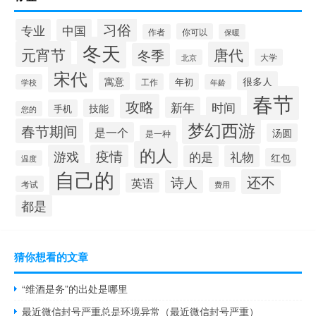
习俗
专业
中国
你可以
作者
保暖
冬天
元宵节
唐代
冬季
大学
北京
宋代
很多人
寓意
年初
工作
学校
年龄
春节
攻略
新年
时间
技能
手机
您的
梦幻西游
春节期间
是一个
汤圆
是一种
的人
游戏
疫情
的是
礼物
红包
温度
自己的
还不
诗人
英语
考试
费用
都是
猜你想看的文章
“维酒是务”的出处是哪里
最近微信封号严重总是环境异常（最近微信封号严重）