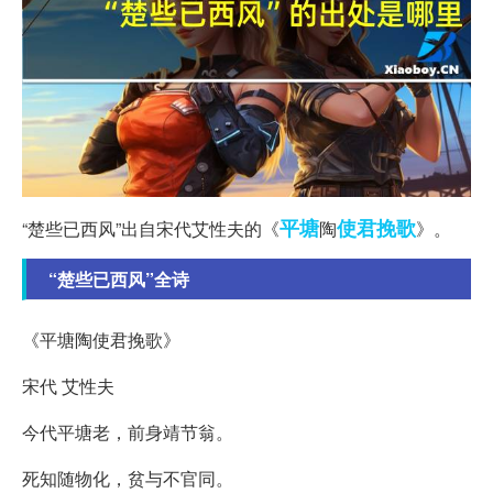
平塘
使君
挽歌
“楚些已西风”出自宋代艾性夫的《
陶
》。
“楚些已西风”全诗
《平塘陶使君挽歌》
宋代 艾性夫
今代平塘老，前身靖节翁。
死知随物化，贫与不官同。