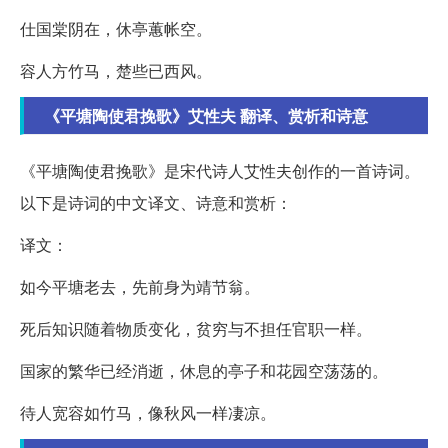
仕国棠阴在，休亭蕙帐空。
容人方竹马，楚些已西风。
《平塘陶使君挽歌》艾性夫 翻译、赏析和诗意
《平塘陶使君挽歌》是宋代诗人艾性夫创作的一首诗词。
以下是诗词的中文译文、诗意和赏析：
译文：
如今平塘老去，先前身为靖节翁。
死后知识随着物质变化，贫穷与不担任官职一样。
国家的繁华已经消逝，休息的亭子和花园空荡荡的。
待人宽容如竹马，像秋风一样凄凉。