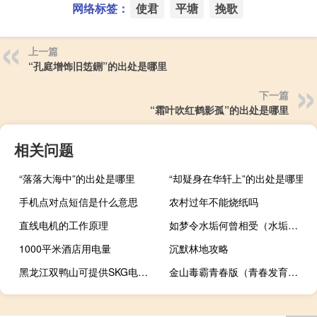
网络标签：
使君
平塘
挽歌
上一篇
“孔庭增饰旧笾鉶”的出处是哪里
下一篇
“霜叶吹红鹤影孤”的出处是哪里
相关问题
“落落大海中”的出处是哪里
“却疑身在华轩上”的出处是哪里
手机点对点短信是什么意思
农村过年不能烧纸吗
直线电机的工作原理
如梦令水垢何曾相受（水垢何曾相受）
1000平米酒店用电量
沉默林地攻略
黑龙江双鸭山可提供SKG电烤箱维修服务地址在哪
金山毒霸青春版（青春发育期男生）