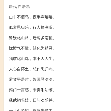
唐代 白居易
山中不栖鸟，夜半声嘤嘤。
似道思归乐，行人掩泣听。
皆疑此山路，迁客多南征。
忧愤气不散，结化为精灵。
我谓此山鸟，本不因人生。
人心自怀土，想作思归鸣。
孟尝平居时，娱耳琴泠泠。
雍门一言感，未奏泪沾缨。
魏武铜雀妓，日与欢乐并。
一旦西陵望，欲歌先涕零。