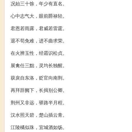
况始三十馀，年少有直名。
心中志气大，眼前爵禄轻。
君恩若雨露，君威若雷霆。
退不苟免难，进不曲求荣。
在火辨玉性，经霜识松贞。
展禽任三黜，灵均长独醒。
获戾自东洛，贬官向南荆。
再拜辞阙下，长揖别公卿。
荆州又非远，驿路半月程。
汉水照天碧，楚山插云青。
江陵橘似珠，宜城酒如饧。