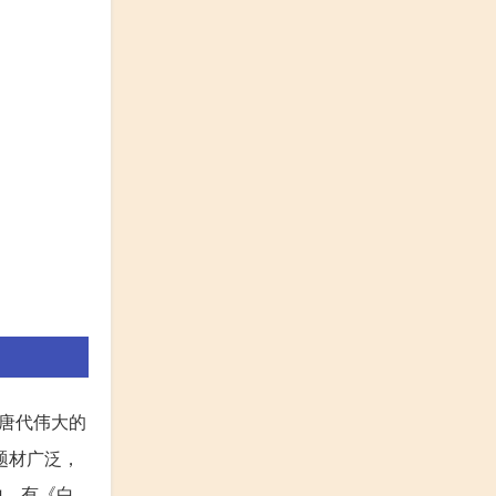
唐代伟大的
题材广泛，
山。有《白