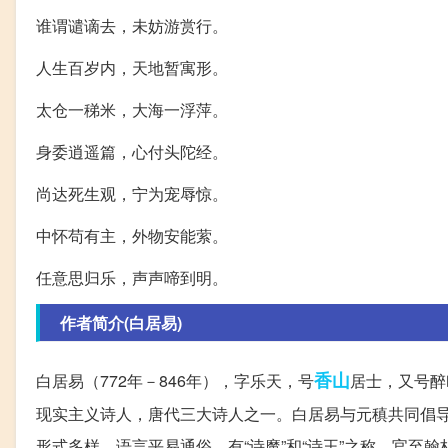
谁谓谴谪去，未妨游赏行。
人生百岁内，天地暂寓形。
太仓一稊米，大海一浮萍。
身委逍遥篇，心付头陀经。
尚达死生观，宁为宠辱惊。
中怀苟有主，外物安能萦。
任意思归乐，声声啼到明。
作者简介(白居易)
香山
白居易（772年－846年），字乐天，号
居士，又号醉
现实主义诗人，唐代三大诗人之一。白居易与元稹共同倡导
形式多样，语言平易通俗，有“诗魔”和“诗王”之称。官至