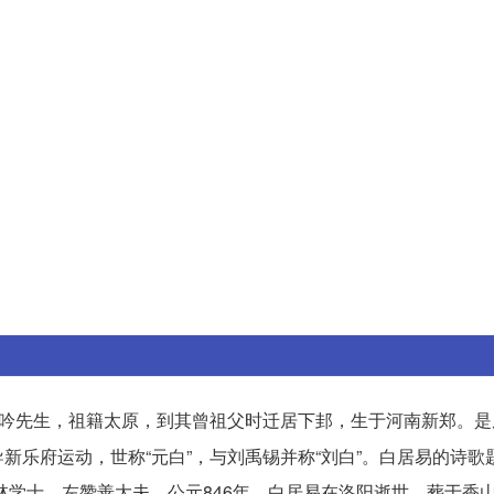
吟先生，祖籍太原，到其曾祖父时迁居下邽，生于河南新郑。是
新乐府运动，世称“元白”，与刘禹锡并称“刘白”。白居易的诗歌
翰林学士、左赞善大夫。公元846年，白居易在洛阳逝世，葬于香