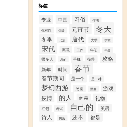
标签
习俗
专业
中国
作者
冬天
元宵节
你可以
保暖
唐代
冬季
大学
北京
学校
宋代
寓意
年初
工作
年龄
攻略
很多人
技能
手机
您的
春节
新年
时间
春节期间
是一个
是一种
梦幻西游
游戏
汤圆
温度
的人
疫情
的是
礼物
自己的
英语
红包
考试
还不
诗人
都是
费用