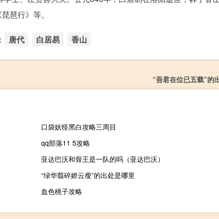
《琵琶行》等。
：
唐代
白居易
香山
“吾君在位已五载”的
口袋妖怪黑白攻略三周目
qq部落11 5攻略
亚达巴沃和骨王是一队的吗（亚达巴沃）
“绿华翦碎娇云瘦”的出处是哪里
血色桃子攻略