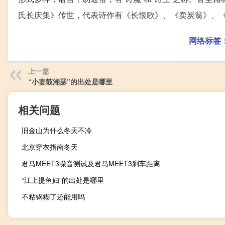
氏长庆集》传世，代表诗作有《长恨歌》、《卖炭翁》、
网络标签
上一篇
“小妻鼓湘瑟”的出处是哪里
相关问题
旧金山为什么冬天不冷
北京穿衣指南冬天
君马MEET3噪音测试及君马MEET3刹车距离
“江上提鱼妇”的出处是哪里
不粘锅糊了还能用吗