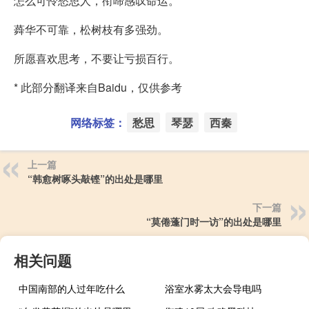
怎么可怜愁思人，衔啼感叹命运。
蕣华不可靠，松树枝有多强劲。
所愿喜欢思考，不要让亏损百行。
* 此部分翻译来自Baidu，仅供参考
网络标签：
愁思
琴瑟
西秦
上一篇
“韩愈树啄头敲铿”的出处是哪里
下一篇
“莫倦蓬门时一访”的出处是哪里
相关问题
中国南部的人过年吃什么
浴室水雾太大会导电吗