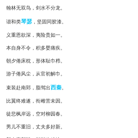
翰林无双鸟，剑水不分龙。
琴瑟
谐和类
，坚固同胶漆。
义重恩欲深，夷险贵如一。
本自身不令，积多婴痛疾。
朝夕倦床枕，形体耻巾栉。
游子倦风尘，从官初解巾。
西秦
束装赴南郢，脂驾出
。
比翼终难遂，衔雌苦未因。
徒悲枫岸远，空对柳园春。
男儿不重旧，丈夫多好新。