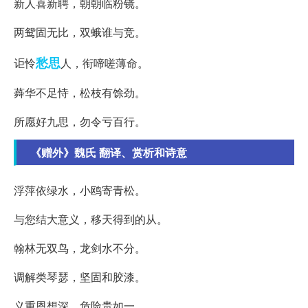
新人喜新聘，朝朝临粉镜。
两鸳固无比，双蛾谁与竞。
愁思
讵怜
人，衔啼嗟薄命。
蕣华不足恃，松枝有馀劲。
所愿好九思，勿令亏百行。
《赠外》魏氏 翻译、赏析和诗意
浮萍依绿水，小鸥寄青松。
与您结大意义，移天得到的从。
翰林无双鸟，龙剑水不分。
调解类琴瑟，坚固和胶漆。
义重恩想深，危险贵如一。