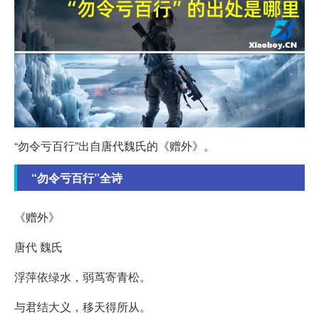
“勿令亏百行”出自唐代魏氏的《赠外》。
“勿令亏百行”全诗
《赠外》
唐代 魏氏
浮萍依绿水，弱茑寄青松。
与君结大义，移天得所从。