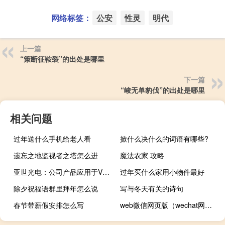
网络标签：
公安
性灵
明代
上一篇
“策断征鞍裂”的出处是哪里
下一篇
“峻无单豹伐”的出处是哪里
相关问题
过年送什么手机给老人看
掀什么决什么的词语有哪些?
遗忘之地监视者之塔怎么进
魔法农家 攻略
亚世光电：公司产品应用于VR产品上的订单完成过多次出货
过年买什么家用小物件最好
除夕祝福语群里拜年怎么说
写与冬天有关的诗句
春节带薪假安排怎么写
web微信网页版（wechat网页版）