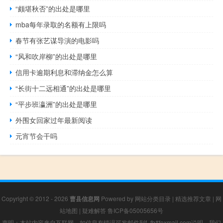
“颇堪秋否”的出处是哪里
mba每年录取的名额有上限吗
春节有张艺谋导演的电影吗
“风和吹岸柳”的出处是哪里
信用卡逾期利息和滞纳金怎么算
“长街十二远相通”的出处是哪里
“平步班瀛洲”的出处是哪里
外围女回家过年最新阅读
元宵节会干吗
Copyright © 2012 - 2026
曹县信息网
Powered by
网站分类目录
|
精选推荐文章
|
网
站地图
|
疑难解答
鲁ICP备05005656号
声明：本站内容来自互联网，如信息有错误可发邮件到f_fb#foxmail.com说明，我们