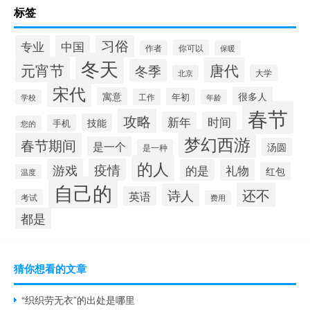
标签
习俗
专业
中国
你可以
作者
保暖
冬天
元宵节
唐代
冬季
大学
北京
宋代
很多人
寓意
年初
工作
学校
年龄
春节
攻略
新年
时间
技能
手机
您的
梦幻西游
春节期间
是一个
汤圆
是一种
的人
游戏
疫情
的是
礼物
红包
温度
自己的
还不
诗人
英语
考试
费用
都是
猜你想看的文章
“织织劳无衣”的出处是哪里