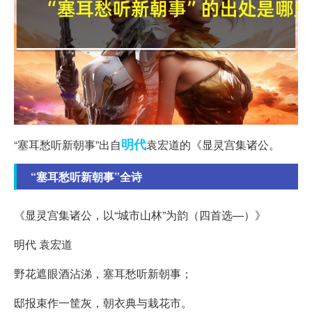
明代
“塞耳愁听新朝事”出自
袁宏道的《显灵宫集诸公。
“塞耳愁听新朝事”全诗
《显灵宫集诸公，以“城市山林”为韵（四首选—）》
明代 袁宏道
野花遮眼酒沾涕，塞耳愁听新朝事；
邸报束作一筐灰，朝衣典与栽花市。