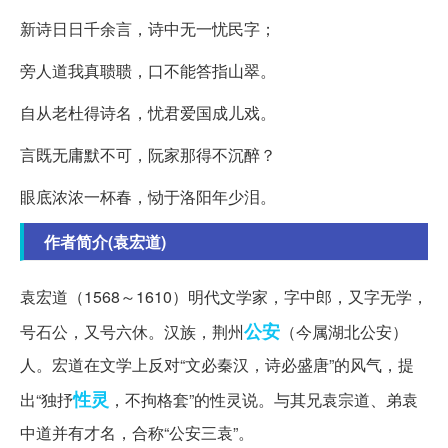
新诗日日千余言，诗中无一忧民字；
旁人道我真聩聩，口不能答指山翠。
自从老杜得诗名，忧君爱国成儿戏。
言既无庸默不可，阮家那得不沉醉？
眼底浓浓一杯春，恸于洛阳年少泪。
作者简介(袁宏道)
袁宏道（1568～1610）明代文学家，字中郎，又字无学，
公安
号石公，又号六休。汉族，荆州
（今属湖北公安）
人。宏道在文学上反对“文必秦汉，诗必盛唐”的风气，提
性灵
出“独抒
，不拘格套”的性灵说。与其兄袁宗道、弟袁
中道并有才名，合称“公安三袁”。