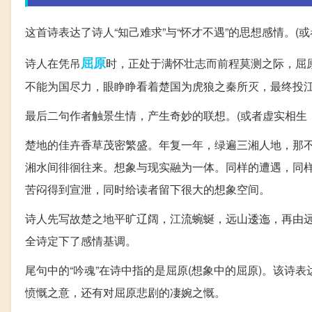
这首诗表达了诗人“知己难求”与“怀才不遇”的思想感情。(
屈原
诗人在凭吊
时，正处于满怀壮志而前程莫测之际，屈
不能为国尽力，眼睁睁看着楚国为虎狼之秦所灭，最终投
最后二句作者触景生情，产生奇妙的联想。(或者虚实相生
楚地的佳卉香草茂密繁盛。年复一年，绿遍三湘人地，那
湘水间徘徊往来。想象与现实融为一体。同样的遭遇，同
苦闷得到宣泄，同时给读者留下很大的想象空间。
诗人先写故楚之地平旷辽阔，江流蜿蜒，远山逶迤，再由
全诗定下了感情基调。
尾句中的“吟魂”在诗中指的是屈原(想象中的屈原)。该
愤慨之意，还有对屈原悲剧的凄婉之慨。