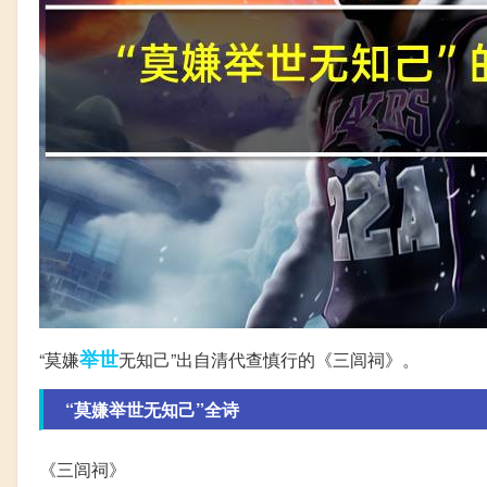
举世
“莫嫌
无知己”出自清代查慎行的《三闾祠》。
“莫嫌举世无知己”全诗
《三闾祠》