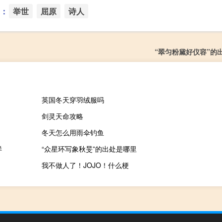
：
举世
屈原
诗人
“翠匀粉黛好仪容”的
英国冬天穿羽绒服吗
剑灵天命攻略
冬天怎么用雨伞钓鱼
样
“众星环写象秋旻”的出处是哪里
我不做人了！JOJO！什么梗