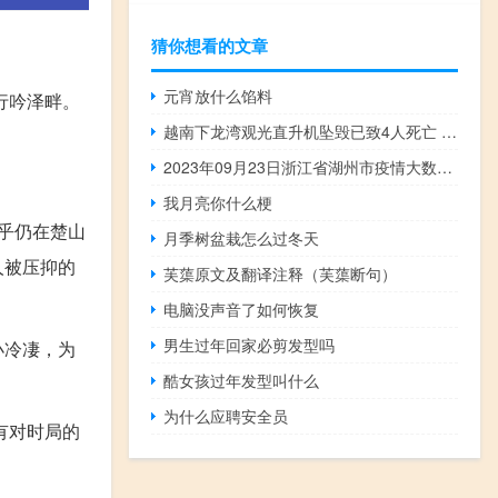
猜你想看的文章
元宵放什么馅料
行吟泽畔。
越南下龙湾观光直升机坠毁已致4人死亡 越南下龙湾在哪个城市
2023年09月23日浙江省湖州市疫情大数据-今日/今天疫情全网搜索最新实时消息动态情况通知播报
我月亮你什么梗
乎仍在楚山
月季树盆栽怎么过冬天
人被压抑的
芙蕖原文及翻译注释（芙蕖断句）
电脑没声音了如何恢复
男生过年回家必剪发型吗
小冷凄，为
酷女孩过年发型叫什么
为什么应聘安全员
有对时局的