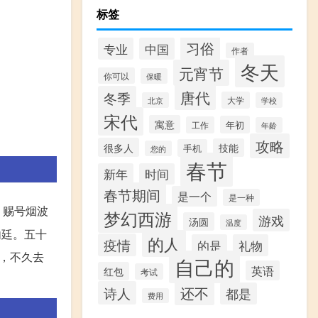
标签
习俗
专业
中国
作者
冬天
元宵节
你可以
保暖
唐代
冬季
大学
北京
学校
宋代
寓意
年初
工作
年龄
攻略
很多人
技能
手机
您的
春节
新年
时间
春节期间
是一个
是一种
，赐号烟波
梦幻西游
游戏
汤圆
温度
内廷。五十
的人
疫情
的是
礼物
归，不久去
自己的
英语
红包
考试
还不
诗人
都是
费用