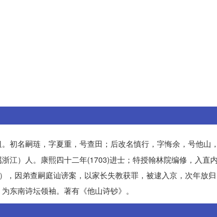
祖。初名嗣琏，字夏重，号查田；后改名慎行，字悔余，号他山
江）人。康熙四十二年(1703)进士；特授翰林院编修，入直
726），因弟查嗣庭讪谤案，以家长失教获罪，被逮入京，次年放
，为东南诗坛领袖。著有《他山诗钞》。