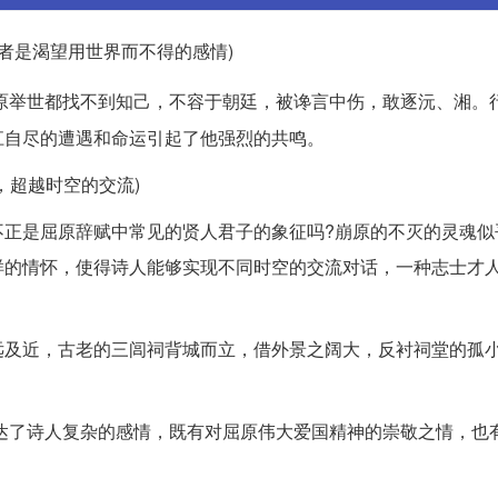
或者是渴望用世界而不得的感情)
原举世都找不到知己，不容于朝廷，被谗言中伤，敢逐沅、湘。
江自尽的遭遇和命运引起了他强烈的共鸣。
，超越时空的交流)
不正是屈原辞赋中常见的贤人君子的象征吗?崩原的不灭的灵魂似
样的情怀，使得诗人能够实现不同时空的交流对话，一种志士才
远及近，古老的三闾祠背城而立，借外景之阔大，反衬祠堂的孤
诗表达了诗人复杂的感情，既有对屈原伟大爱国精神的崇敬之情，也