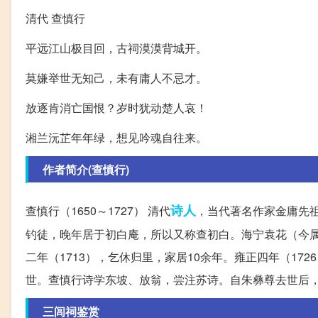
清代 查慎行
平远江山极目回，古祠漠漠背城开。
莫嫌举世无知己，未有庸人不忌才。
放逐肯消亡国恨？岁时犹动楚人哀！
湘兰沅芷年年绿，想见吟魂自往来。
作者简介(查慎行)
诗人
查慎行（1650～1727） 清代
，当代著名作家金庸先
钓徒，晚年居于初白庵，所以又称查初白。海宁袁花（今属浙
二年（1713），乞休归里，家居10余年。雍正四年（1
世。查慎行诗学东坡、放翁，尝注苏诗。自朱彝尊去世后
三闾祠鉴赏