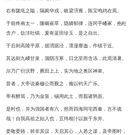
右有陇坻之隘，隔阂华戎，岐梁汧雍，陈宝鸣鸡在焉。
于前终南太一，隆崛崔萃，隐辚郁律，连冈乎嶓冢，抱杜
含户，欱沣吐镐，爰有蓝田珍玉，是之自出。
于后则高陵平原，据渭踞泾，澶漫靡迤，作镇于近。
其远则九嵕甘泉，涸阴冱寒，日北至而含冻，此焉清暑。
尔乃广衍沃野，厥田上上，实为地之奥区神皋。
昔者，大帝说秦穆公而觐之，飨以钧天广乐。
帝有醉焉，乃为金策，锡用此土，而翦诸鹑首。
是时也，并为强国者有六，然而四海同宅西秦，岂不诡
哉！自我高祖之始入也，五纬相汁以旅于东井。
娄敬委辂，斡非其议，天启其心，人惎之谋，及帝图时，