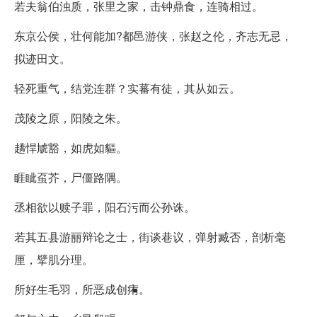
若夫翁伯浊质，张里之家，击钟鼎食，连骑相过。
东京公侯，壮何能加?都邑游侠，张赵之伦，齐志无忌，
拟迹田文。
轻死重气，结党连群？实蕃有徒，其从如云。
茂陵之原，阳陵之朱。
趫悍虓豁，如虎如貙。
睚眦虿芥，尸僵路隅。
丞相欲以赎子罪，阳石污而公孙诛。
若其五县游丽辩论之士，街谈巷议，弹射臧否，剖析毫
厘，擘肌分理。
所好生毛羽，所恶成创痏。