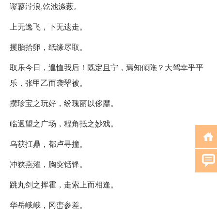
谬蓼浡浪,乾池涤薮。
上无逸飞，下无遗走。
攫胎拾卵，纸缘尽取。
取乐今日，遑恤我后！既定且宁，焉知倾陁？大驾幸乎平
乐，张甲乙而袭翠被。
攒珍宝之玩好，纷瑰丽以侈靡。
临迥望之广场，程角抵之妙戏。
乌获扛鼎，都卢寻撞。
冲狭燕濯，胸突铦锋。
跳丸剑之挥霍，走索上而相逢。
华岳峨峨，冈峦参差。