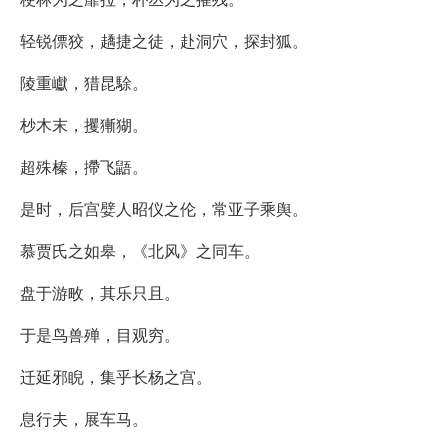
轻锐僄狡，趫捷之徒，赴洞穴，探封狐。
陵重巘，猎昆駼。
杪木末，攫獑猢。
超殊榛，摕飞鼯。
是时，后宫嬖人昭仪之伦，常亚子乘舆。
慕贾氏之如皋，《北风》之同车。
盘于游畋，其乐只且。
于是鸟兽殚，目观穷。
迁延邪睨，集乎长杨之宫。
息行夫，展车马。