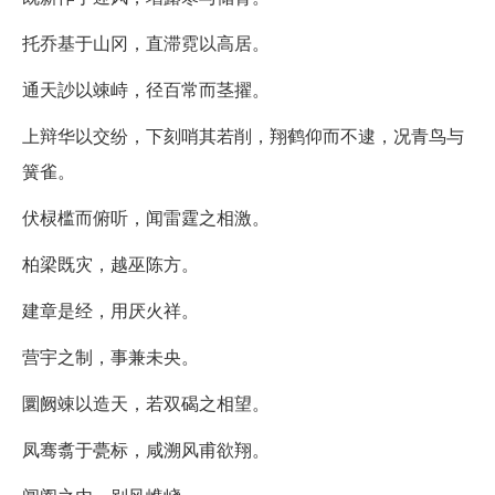
托乔基于山冈，直滞霓以高居。
通天訬以竦峙，径百常而茎擢。
上辩华以交纷，下刻哨其若削，翔鹤仰而不逮，况青鸟与
簧雀。
伏棂槛而俯听，闻雷霆之相激。
柏梁既灾，越巫陈方。
建章是经，用厌火祥。
营宇之制，事兼未央。
圜阙竦以造天，若双碣之相望。
凤骞翥于甍标，咸溯风甫欲翔。