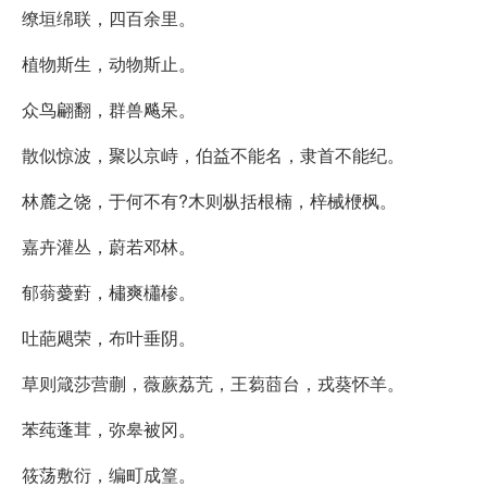
缭垣绵联，四百余里。
植物斯生，动物斯止。
众鸟翩翻，群兽飚呆。
散似惊波，聚以京峙，伯益不能名，隶首不能纪。
林麓之饶，于何不有?木则枞括根楠，梓械楩枫。
嘉卉灌丛，蔚若邓林。
郁蓊薆薱，橚爽櫹椮。
吐葩飓荣，布叶垂阴。
草则箴莎营蒯，薇蕨荔苀，王蒭莔台，戎葵怀羊。
苯莼蓬茸，弥皋被冈。
筱荡敷衍，编町成篁。