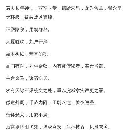
若夫长年神仙，宣室玉堂，麒麟朱鸟，龙兴含章，譬众星
之环极，叛赫戏以辉煌。
正殿路寝，用朝群辟。
大夏耽耽，九户开辟。
嘉木树庭，芳草如积。
高门有闶，列坐金狄，内有常侍谒者，奉命当御。
兰台金马，递宿迭居。
次有天禄石渠校文之处，重以虎威章沟严更之署。
徼道外周，千庐内附，卫尉八屯，警夜巡昼。
植铩悬犬，用戒不虞。
后宫则昭阳飞翔，增成合欢，兰林披香，凤凰鸳鸾。