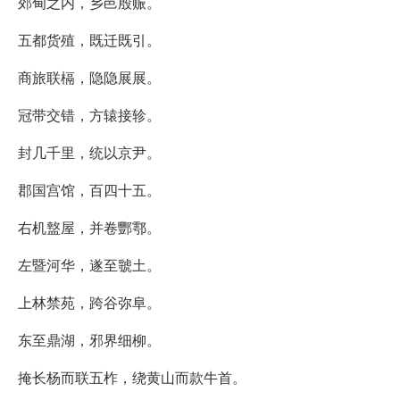
郊甸之内，乡邑殷赈。
五都货殖，既迁既引。
商旅联槅，隐隐展展。
冠带交错，方辕接轸。
封几千里，统以京尹。
郡国宫馆，百四十五。
右机盩屋，并卷酆鄠。
左暨河华，遂至虢土。
上林禁苑，跨谷弥阜。
东至鼎湖，邪界细柳。
掩长杨而联五柞，绕黄山而款牛首。