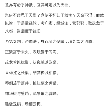
意亦有虑乎神祇，宜其可定以为天邑。
岂伊不虔思于天衢？岂伊不怀归于枌榆？天命不滔，畴敢
以渝！于是量径轮，考广袤，经城洫，营郭郛，取殊裁于
八都，岂启度于往旧。
乃览秦制，跨周法，狭百堵之侧陋，增九筵之迫胁。
正紫宫于未央，表峣阙于闻阖。
疏龙首以抗殿，状巍峨以岌嶪。
亘雄虹之长梁，结棼橑以相接。
蔕倒茄于藻井，披红葩之狎猎。
饰华榱与璧珰，流景曜之韡晔。
雕楹玉磶，绣栭云楣。