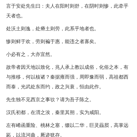
言于安处先生曰：夫人在阳时则舒，在阴时则惨，此牵乎
天者也。
处沃土则逸，处瘠土则劳，此系乎地者也。
惨则鲜于欢，劳则褊于惠，能违之者寡矣。
小必有之，大亦宜然。
故帝者因天地以致化，兆人承上教以成俗，化俗之本，有
与推移，何以核诸？秦据雍而强，周即豫而弱，高祖都西
而泰，光武处东而约，政之兴衰，恒由此作。
先生独不见西京之事欤？请为吾子陈之。
汉氏初都，在渭之涘，秦里其朔，实为咸阳。
左有崤函重险、桃林之塞，缀以二华，巨灵赑屃，高掌远
跖，以流河曲，厥迹犹存。