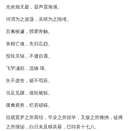
光炎烛天庭，嚣声震海浦。
河渭为之波荡，吴狱为之陁堵。
百禽棱遽，骙瞿奔触。
丧精亡魂，失归忘趋。
投轮关辐，不邀自遇。
飞罕潚箾，流镝 㩧。
矢不虚舍，铤不苟跃。
当足见蹍，值轮被轹。
僵禽毙兽，烂若碛砾。
但观置罗之所罥结，竿殳之所揘毕，叉簇之所搀捔，徒搏
之所撞㧙，白日未及移其晷，巳狝其十七八。