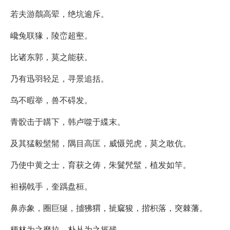
若夫游鷮高翚，绝坑逾斥。
巉兔联猭，陵峦超壑。
比诸东郭，莫之能获。
乃有迅羽轻足，寻景追括。
鸟不暇举，兽不碍发。
青骹击于韝下，韩卢噬于緤末。
及其猛毅髬髵，隅目高匡，威慑兕虎，莫之敢伉。
乃使中黄之士，育获之俦，朱鬕髠髽，植发如竿。
袒裼戟手，奎踽盘桓。
鼻赤象，圈巨狿，摣狒猬，㧗窳狻，揩枳落，突棘藩。
梗林为之靡拉，朴丛为之摧残。