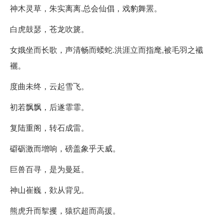
神木灵草，朱实离离.总会仙倡，戏豹舞罴。
白虎鼓瑟，苍龙吹篪。
女娥坐而长歌，声清畅而蜲蛇.洪涯立而指麾,被毛羽之襳
襹。
度曲未终，云起雪飞。
初若飘飘，后遂霏霏。
复陆重阁，转石成雷。
礔砺激而增响，磅盖象乎天威。
巨兽百寻，是为曼延。
神山崔巍，欻从背见。
熊虎升而挐攫，猿狖超而高援。