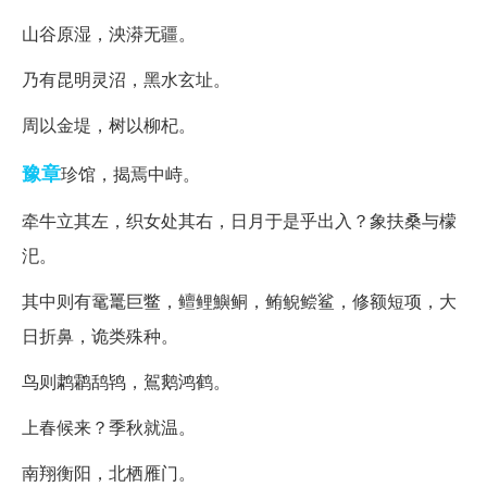
山谷原湿，泱漭无疆。
乃有昆明灵沼，黑水玄址。
周以金堤，树以柳杞。
豫章
珍馆，揭焉中峙。
牵牛立其左，织女处其右，日月于是乎出入？象扶桑与檬
汜。
其中则有鼋鼍巨鳖，鳣鲤鱮鲖，鲔鲵鲿鲨，修额短项，大
日折鼻，诡类殊种。
鸟则鹔鹴鸹鸨，鴐鹅鸿鹤。
上春候来？季秋就温。
南翔衡阳，北栖雁门。