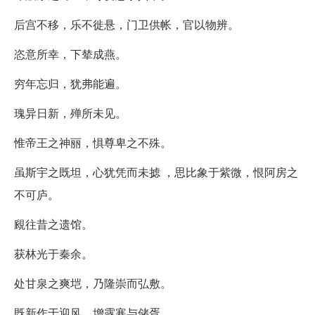
后宫不移，乐不徙悬，门卫供帐，官以物辨。
恣意所幸，下辇成燕。
穷年忘归，犹弗能遍。
瑰异日新，殚所未见。
惟帝王之神丽，惧尊卑之不殊。
虽斯宇之既坦，心犹凭而未摅 ，思比象于紫微，恨阿房之
不可庐。
覛往昔之遗馆。
获林光于秦余。
处甘泉之爽垲，乃隆崇而弘敷。
既新作于迎风，增露寒与储胥。