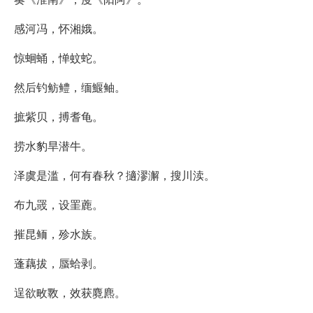
感河冯，怀湘娥。
惊蛔蛹，惮蚊蛇。
然后钓鲂鳢，缅鰋鲉。
摭紫贝，搏耆龟。
捞水豹旱潜牛。
泽虞是滥，何有春秋？擿漻澥，搜川渎。
布九罭，设罣蔍。
摧昆鲕，殄水族。
蓬藕拔，蜃蛤剥。
逞欲畋斁，效获麑麃。