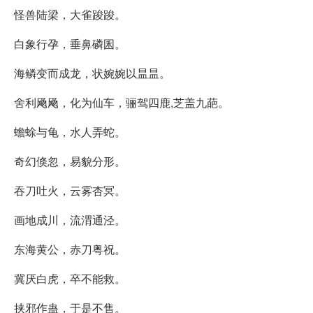
怪兽陆梁，大雀踆踆。
白象行孕，垂鼻磷囷。
海鳞变而成龙，状婉婉以昷昷。
舍利飏飏，化为仙车，骊驾四鹿,芝盖九葩。
蟾蜍与龟，水人弄蛇。
奇幻倏忽，易貌分形。
吞刀吐火，云雾杏冥。
画地成川，流渭通泾。
东海黄公，赤刀粤祝。
冀厌白虎，卒不能救。
挟邪作蛊，于是不售。