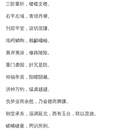
三阶重轩，镂槛文㮰。
右平左域，青琐丹墀。
刊层平堂，设切厓隒。
坻崿鳞眴，栈齴巉嶮。
襄岸夷涂，修路陵险。
重门袭固，奸宄是防。
仰福帝居，阳曜阴藏。
洪钟万钧，猛虡趪趪。
负笋业而余怒，乃奋翅而腾骤。
朝堂承东，温调延北，西有玉台，联以昆德。
嵯峨崨嶪，罔识所则。