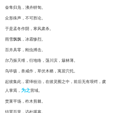
奋隼归凫，沸卉軿訇。
众形殊声，不可胜论。
于是孟冬作阴，寒风肃杀。
雨雪飘飘，冰霜惨烈。
百卉具零，刚虫搏击。
尔乃振天维，衍地络，荡川滨，簸林薄。
鸟毕骇，兽咸作，草伏木栖，寓居穴托。
起彼集此，霍绎纷泊，在彼灵囿之中，前后无有垠锷，虞
为之
人掌焉，
营域。
焚莱平场，柞木剪棘。
结置百里，迒杜蹊塞。