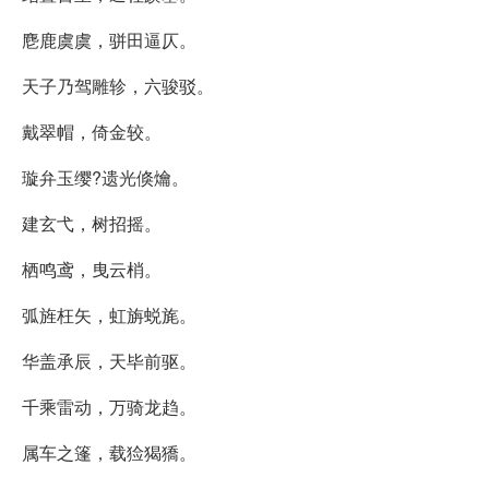
麀鹿虞虞，骈田逼仄。
天子乃驾雕轸，六骏驳。
戴翠帽，倚金较。
璇弁玉缨?遗光倏爚。
建玄弋，树招摇。
栖鸣鸢，曳云梢。
弧旌枉矢，虹旃蜕旄。
华盖承辰，天毕前驱。
千乘雷动，万骑龙趋。
属车之篷，载猃猲獢。