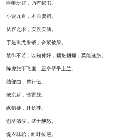
匪唯玩好，乃有秘书。
小说九百，本自虞初。
从容之求，实侯实储。
于是蚩尤秉钺，奋鬣被般。
禁御不若，以知神奸，魑魅魍魉，莫能逢旃。
陈虎旅于飞廉，正垒壁乎上兰。
结部曲，整行伍。
燎京薪，骇雷鼓。
纵猎徒，赴长莽。
迾卒清候，武士赫怒。
缇衣韎韐，睢盱拔扈。