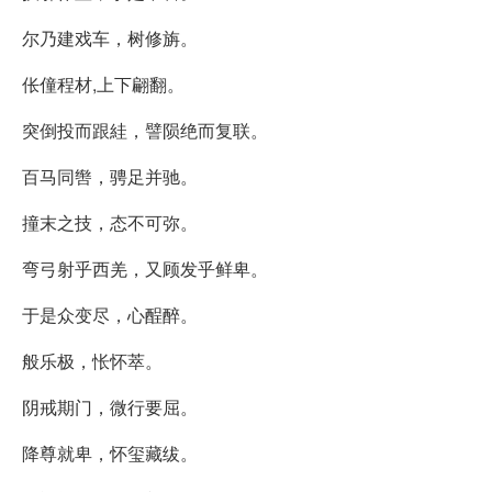
尔乃建戏车，树修旃。
伥僮程材,上下翩翻。
突倒投而跟絓，譬陨绝而复联。
百马同辔，骋足并驰。
撞末之技，态不可弥。
弯弓射乎西羌，又顾发乎鲜卑。
于是众变尽，心酲醉。
般乐极，怅怀萃。
阴戒期门，微行要屈。
降尊就卑，怀玺藏绂。