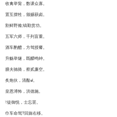
收禽举胔，数课众寡。
置互摆牲，颁赐获卤。
割鲜野飨;镐勤赏功。
五军六师，千列盲重。
酒车酌醴，方驾授饔。
升觞举燧，既釂鸣钟。
膳夫驰骑，察贰廉空。
炙炮伙，清酤ᖙ。
皇恩溥怖，洪德施。
\'徒御悦，士忘罢。
巾车命驾?回旆右移。