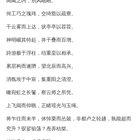
阊阖之内，别风嶕峣。
何工巧之瑰玮，交绮豁以疏寮。
干云雾而上达，状亭亭以苕苕。
神明崛其特起，井干叠而百增。
跱游极于浮柱，结重栾以相承。
累层构而遂隮，望北辰而高兴。
消氛埃于中宸，集重阳之清澄。
瞰宛虹之长鬐，察云师之所凭。
上飞闼而仰眺，正睹瑶光与玉绳。
将乍往而未半，休悼栗而怂兢，非都卢之轻趫，孰能超而
究升？驭娑骀荡？焘弄桔桀。