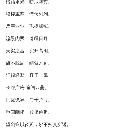
枍诣承光，睽瓜庨豁。
增桴重棼，锷锷列列。
反宇业业，飞檐䡾䡾。
流景内照，引曜日月。
天梁之宫，实开高闱。
旗不脱扃，结驷方蕲。
轹辐轻骛，容于一扉。
长廊广庑.途阁云蔓。
闬庭诡异，门千户万。
重闺幽闼，转相逾延。
望䆗窱以径延，眇不知其所返。