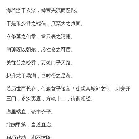
海若游于玄渚，鲸宜失流而蹉跎。
于是采少君之端信，庶栾大之贞固。
立修茎之仙掌，承云表之清露。
屑琼蕊以朝飧，必性命之可度。
美往普之松乔，要羡门乎天路。
想升龙于鼎湖，岂时俗之足慕。
若历世而长存，何遽营乎陵墓！徒观其城郭之制，则旁开
三门，参涂夷庭，方轨十二，街衢相经。
廛里端直，甍宇齐平。
北阙甲第，当道直启。
程巧致功，期不纮陊。