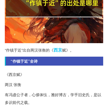
西京
“作镇于近”出自两汉张衡的《
赋》。
“作镇于近”全诗
《西京赋》
两汉 张衡
有冯虚公子者，心侈体忲，雅好博古，学乎旧史氏，是以
多识前代之载。