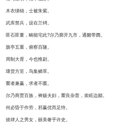
木衣绨锦，士被朱紫。
武库禁兵，设在兰锜。
匪石匪董，畴能宅此?尔乃廓开九市，通阛带阓。
旗亭五重，俯察百隧。
周制大胥，今也惟尉。
瓌货方至，鸟集鳞萃。
鬻者兼赢，求者不匮。
尔乃商贾百族，裨贩夫妇，鬻良杂普，蚩眩边鄙。
何必昏于作劳，邪赢优而足恃。
彼肆人之男女，丽美奢乎许史。