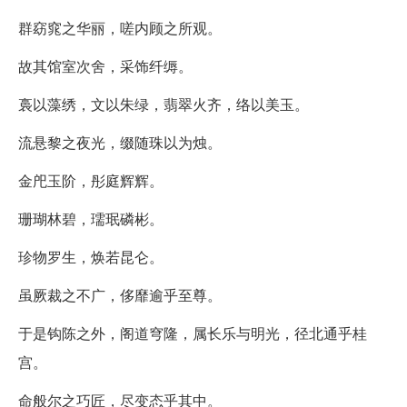
群窈窕之华丽，嗟内顾之所观。
故其馆室次舍，采饰纤缛。
裛以藻绣，文以朱绿，翡翠火齐，络以美玉。
流悬黎之夜光，缀随珠以为烛。
金戺玉阶，彤庭辉辉。
珊瑚林碧，瓀珉磷彬。
珍物罗生，焕若昆仑。
虽厥裁之不广，侈靡逾乎至尊。
于是钩陈之外，阁道穹隆，属长乐与明光，径北通乎桂
宫。
命般尔之巧匠，尽变态乎其中。