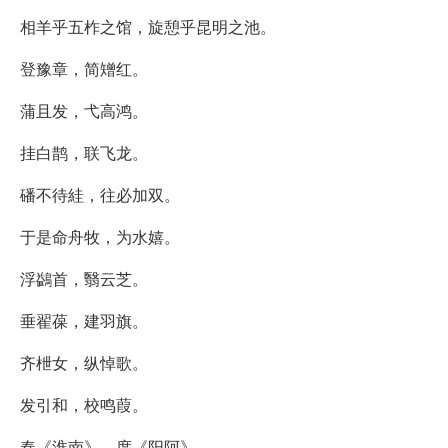
相羊乎五柞之馆，旋憩乎昆明之池。
登豫章，简矰红。
蒲且发，弋高鸿。
挂白鹊，联飞龙。
磻不待絓，往必加双。
于是命舟牧，为水嬉。
浮鷁首，翳云芝。
垂翟葆，建羽旗。
齐枻女，纵悼歌。
发引和，校鸣葭。
奏《淮南》，度《阳阿》。