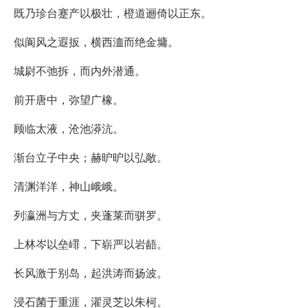
既乃珍台蹇产以极壮，橙道逦倚以正东。
似阆风之遐扳，横西洫而绝金墉。
城尉不弛拆，而内外潜通。
前开唐中，弥望广橡。
顾临太液，沧池漭沆。
渐台立子中央；赫昈昈以弘敞。
清渊洋洋，神山峨峨。
列瀛洲与方丈，夹蓬莱而骈罗。
上林岑以垒嶵，下崭严以岩龉。
长风激于别岛，起洪涛而扬波。
浸石菌于重涯，濯灵芝以朱柯。