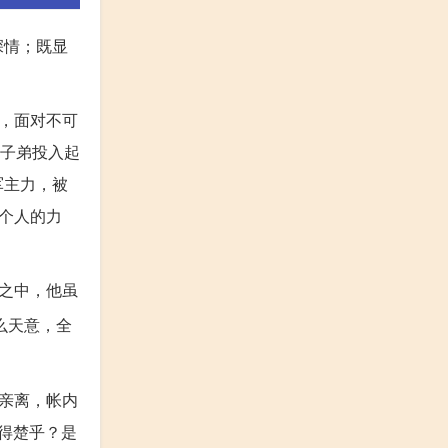
深情；既显
。
，面对不可
千子弟投入起
军主力，被
个人的力
之中，他虽
么天意，全
亲离，帐内
得楚乎？是