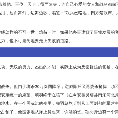
击着他。王位、天下，得而复失，连自己心爱的女人和战马都保
泪，起而舞剑，边舞边歌，唱道：“汉兵已略地，四方楚歌声。
曾经怎样的不可一世，煊赫一时，如果他办事违背了事物发展的
之力，也不可避免地要走上失败的道路。
战功、无双的勇力、杰出的才能，实际上成为反秦群雄的领袖，
战争。但由于坑杀20万秦国降卒，迸咸阳后又再烧杀抢掠，项
望安定统一的愿望。项羽终于在垓下（在今安徽灵璧县南沱河北
的地步。在一个黑沉沉的夜里，项羽忽然听到从四面刘邦的军营
全占领了，他慌张地从床上爬起来，饮酒消愁。项羽身边有一个