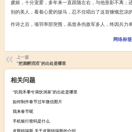
虞姬，十分宠爱，多年来一直跟随左右，与他形影不离；
别的美人，看着心爱的骏马，忍不住唱出了这首慷慨悲凉
作诗之后，项羽率部突围，虽曾杀伤敌军多人，终因兵力
网络标签
上一篇
“把酒酹滔滔”的出处是哪里
相关问题
“饥我禾黍兮渴饮涧泉”的出处是哪里
如何制作春节过年微信图片
我来春节呢
手机银行密码是什么
皮斯特瑞斯 关于皮斯特瑞斯的介绍