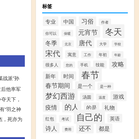
标签
习俗
专业
中国
作者
冬天
元宵节
你可以
保暖
唐代
冬季
大学
北京
学校
宋代
寓意
年初
工作
年龄
攻略
很多人
技能
手机
您的
春节
新年
时间
谋战派”孙
春节期间
是一个
是一种
亡后他率军
梦幻西游
游戏
汤圆
温度
争夺天下，
的人
疫情
的是
礼物
有“羽之神
自己的
英语
杰，死亦为
红包
考试
还不
诗人
都是
费用