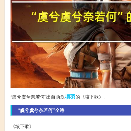
项羽
“虞兮虞兮奈若何”出自两汉
的《垓下歌》。
“虞兮虞兮奈若何”全诗
《垓下歌》