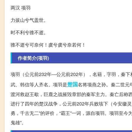
两汉 项羽
力拔山兮气盖世。
时不利兮骓不逝。
骓不逝兮可奈何！虞兮虞兮奈若何！
作者简介(项羽)
项羽（公元前232年—公元前202年），名籍，字羽，秦下
楚国
武、韩信等人齐名。项羽是
名将项燕之孙。秦二世元
渡河救赵王歇，巨鹿之战摧毁章邯的秦军主力。秦亡后称
进行了四年的楚汉战争，公元前202年兵败垓下（今安徽
勇，千古无二”的评价，“霸王”一词，源自项羽。项羽至
鬼雄”。