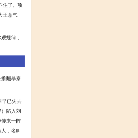
不住了。项
大王意气
客观规律，
在推翻暴秦
羽早已失去
岸）陷入刘
中传来一阵
美人，名叫