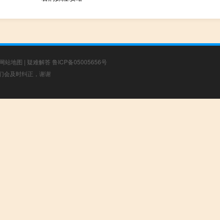
网站地图
|
疑难解答
鲁ICP备05005656号
，我们会及时纠正，谢谢