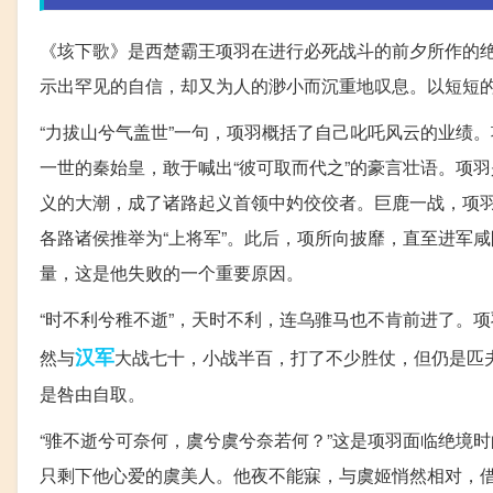
《垓下歌》是西楚霸王项羽在进行必死战斗的前夕所作的
示出罕见的自信，却又为人的渺小而沉重地叹息。以短短
“力拔山兮气盖世”一句，项羽概括了自己叱吒风云的业绩
一世的秦始皇，敢于喊出“彼可取而代之”的豪言壮语。项
义的大潮，成了诸路起义首领中妁佼佼者。巨鹿一战，项
各路诸侯推举为“上将军”。此后，项所向披靡，直至进军
量，这是他失败的一个重要原因。
“时不利兮稚不逝”，天时不利，连乌骓马也不肯前进了。
汉军
然与
大战七十，小战半百，打了不少胜仗，但仍是匹
是咎由自取。
“骓不逝兮可奈何，虞兮虞兮奈若何？”这是项羽面临绝境
只剩下他心爱的虞美人。他夜不能寐，与虞姬悄然相对，借