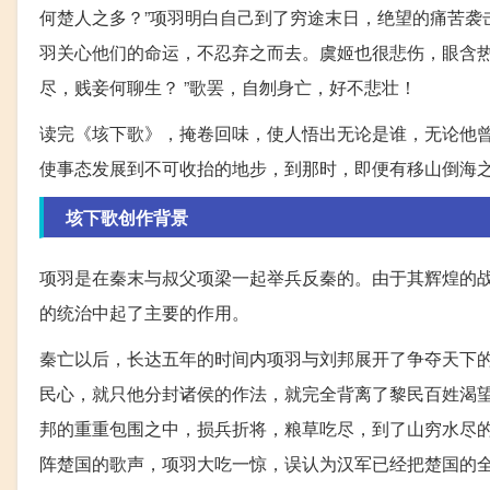
何楚人之多？”项羽明白自己到了穷途末日，绝望的痛苦袭
羽关心他们的命运，不忍弃之而去。虞姬也很悲伤，眼含热
尽，贱妾何聊生？ ”歌罢，自刎身亡，好不悲壮！
读完《垓下歌》，掩卷回味，使人悟出无论是谁，无论他
使事态发展到不可收抬的地步，到那时，即便有移山倒海
垓下歌创作背景
项羽是在秦末与叔父项梁一起举兵反秦的。由于其辉煌的
的统治中起了主要的作用。
秦亡以后，长达五年的时间内项羽与刘邦展开了争夺天下的
民心，就只他分封诸侯的作法，就完全背离了黎民百姓渴
邦的重重包围之中，损兵折将，粮草吃尽，到了山穷水尽
阵楚国的歌声，项羽大吃一惊，误认为汉军已经把楚国的