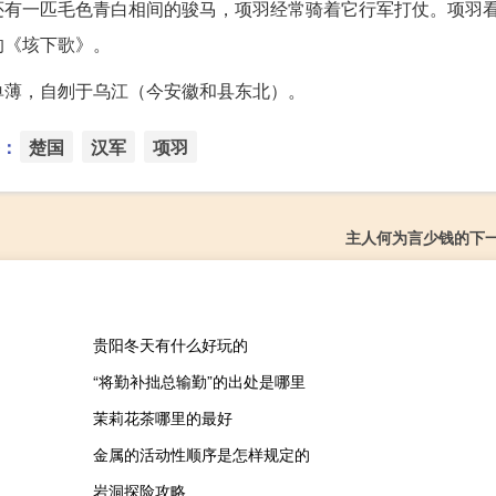
还有一匹毛色青白相间的骏马，项羽经常骑着它行军打仗。项羽
的《垓下歌》。
单薄，自刎于乌江（今安徽和县东北）。
：
楚国
汉军
项羽
主人何为言少钱的下
贵阳冬天有什么好玩的
“将勤补拙总输勤”的出处是哪里
茉莉花茶哪里的最好
金属的活动性顺序是怎样规定的
岩洞探险攻略