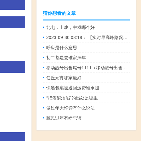
猜你想看的文章
北电，上戏，中戏哪个好
2023-09-30 08:18： 【实时早高峰路况】目前市区车流量不大,辖区路段秩序良好。【西安高速大队】绕城高速全线晴天，目前车流量整体平稳上升，主要体现在:南段内环长安至丈八立交，外环长安至曲江立交；北段内环北辰立交，沿线收费站均通行正常；高速其他所辖路段通行也基本正常。 ​​​
呼应是什么意思
初二都是去谁家拜年
移动靓号出售尾号1111（移动靓号出售尾号7777）
任丘元宵哪家最好
快递包裹被退回运费谁承担
“把酒酹滔滔”的出处是哪里
做过年大饽饽有什么说法
藏民过年有啥忌讳