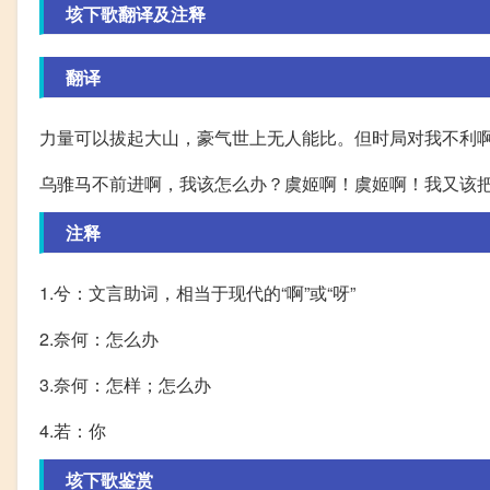
垓下歌翻译及注释
翻译
力量可以拔起大山，豪气世上无人能比。但时局对我不利
乌骓马不前进啊，我该怎么办？虞姬啊！虞姬啊！我又该
注释
1.兮：文言助词，相当于现代的“啊”或“呀”
2.奈何：怎么办
3.奈何：怎样；怎么办
4.若：你
垓下歌鉴赏