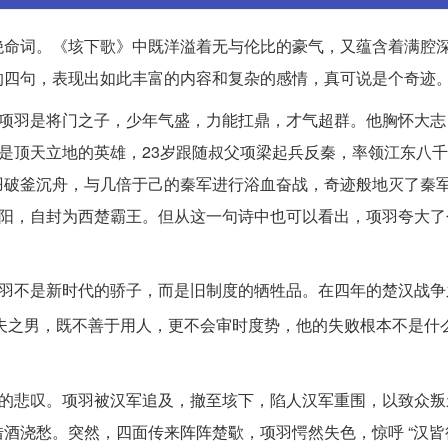
绝命词。《垓下歌》中既洋溢着无与伦比的豪气，又蕴含着满腔
的四句，表现出如此丰富的内容和复杂的感情，真可说是个奇迹
。项羽是将门之子，少年气盛，力能扛鼎，才气超群。他胸怀大志
羽是顶天立地的英雄，23岁跟随叔父项梁起兵反秦，率领江东八
羽破釜沉舟，与几倍于己的秦军进行浴血奋战，奇迹般地灭了秦
咸阳，自封为西楚霸王。但从这一句诗中也可以看出，项羽夸大了
项羽不是新时代的骄子，而是旧制度的牺牲品。在四年的楚汉战争
夫之男，既不善于用人，更不会审时度势，他的失败根本不是什
时的悲叹。项羽被汉军追及，撤至垓下，陷人汉军重围，以致众叛
酒浇愁。突然，四面传来阵阵楚歜，项羽愕然失色，惊呼 “汉皆