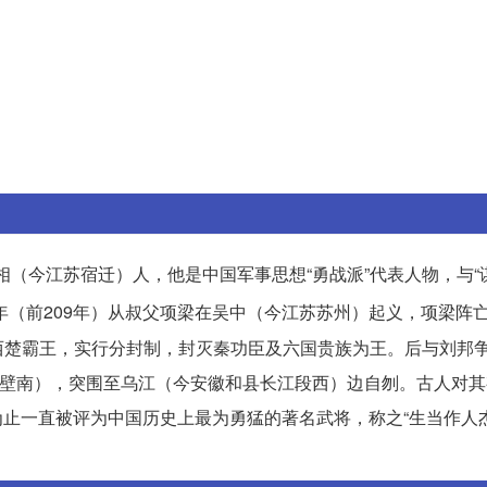
相（今江苏宿迁）人，他是中国军事思想“勇战派”代表人物，与“
年（前209年）从叔父项梁在吴中（今江苏苏州）起义，项梁阵
西楚霸王，实行分封制，封灭秦功臣及六国贵族为王。后与刘邦
灵壁南），突围至乌江（今安徽和县长江段西）边自刎。古人对其
今为止一直被评为中国历史上最为勇猛的著名武将，称之“生当作人