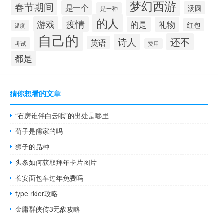
梦幻西游
春节期间
是一个
汤圆
是一种
的人
游戏
疫情
的是
礼物
红包
温度
自己的
还不
诗人
英语
考试
费用
都是
猜你想看的文章
“石房谁伴白云眠”的出处是哪里
荀子是儒家的吗
狮子的品种
头条如何获取拜年卡片图片
长安面包车过年免费吗
type rider攻略
金庸群侠传3无敌攻略