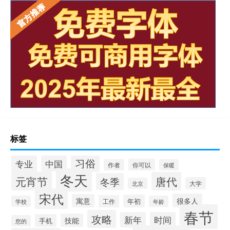
标签
习俗
专业
中国
你可以
作者
保暖
冬天
元宵节
唐代
冬季
大学
北京
宋代
很多人
寓意
年初
工作
学校
年龄
春节
攻略
新年
时间
技能
手机
您的