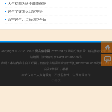
大年初四为啥不能洗碗呢
过年了该怎么回家英语
西宁过年几点放烟花合适
Copyright © 2012 - 2026
曹县信息网
Powered by
网站分类目录
|
精选推荐文章
|
网
站地图
|
疑难解答
鲁ICP备05005656号
声明：本站内容来自互联网，如信息有错误可发邮件到f_fb#foxmail.com说明，我们
会及时纠正，谢谢
本站仅为个人兴趣爱好，不接盈利性广告及商业合作
小男孩