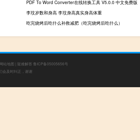
李玟岁数和身高 李玟身高真实身高体重
吃完烧烤后吃什么补救减肥（吃完烧烤后吃什么）
网站地图
|
疑难解答
鲁ICP备05005656号
，我们会及时纠正，谢谢