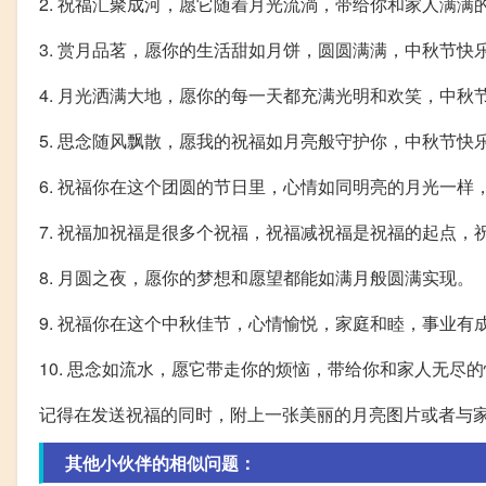
2. 祝福汇聚成河，愿它随着月光流淌，带给你和家人满满
3. 赏月品茗，愿你的生活甜如月饼，圆圆满满，中秋节快乐
4. 月光洒满大地，愿你的每一天都充满光明和欢笑，中秋节
5. 思念随风飘散，愿我的祝福如月亮般守护你，中秋节快乐
6. 祝福你在这个团圆的节日里，心情如同明亮的月光一样
7. 祝福加祝福是很多个祝福，祝福减祝福是祝福的起点
8. 月圆之夜，愿你的梦想和愿望都能如满月般圆满实现。
9. 祝福你在这个中秋佳节，心情愉悦，家庭和睦，事业有
10. 思念如流水，愿它带走你的烦恼，带给你和家人无尽
记得在发送祝福的同时，附上一张美丽的月亮图片或者与家
其他小伙伴的相似问题：