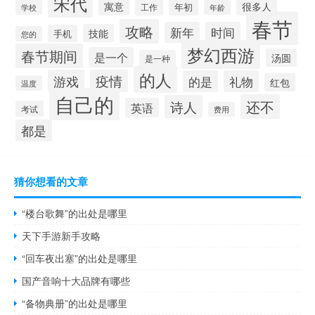
宋代
很多人
寓意
年初
工作
学校
年龄
春节
攻略
新年
时间
技能
手机
您的
梦幻西游
春节期间
是一个
汤圆
是一种
的人
游戏
疫情
的是
礼物
红包
温度
自己的
还不
诗人
英语
考试
费用
都是
猜你想看的文章
“楼台歌舞”的出处是哪里
天下手游新手攻略
“回车夜出塞”的出处是哪里
国产音响十大品牌有哪些
“备物典册”的出处是哪里