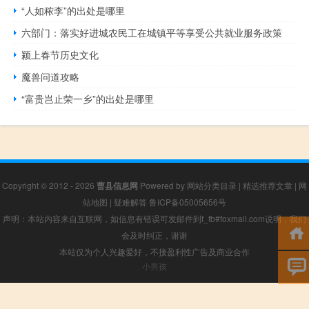
“人如秾李”的出处是哪里
六部门：落实好进城农民工在城镇平等享受公共就业服务政策
颍上春节历史文化
魔兽问道攻略
“富贵岂止荣一乡”的出处是哪里
Copyright © 2012 - 2026
曹县信息网
Powered by
网站分类目录
|
精选推荐文章
|
网
站地图
|
疑难解答
鲁ICP备05005656号
声明：本站内容来自互联网，如信息有错误可发邮件到f_fb#foxmail.com说明，我们
会及时纠正，谢谢
本站仅为个人兴趣爱好，不接盈利性广告及商业合作
小男孩