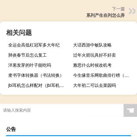
下一篇
系列产生在列怎么弄
相关问题
全运会高低杠冠军多大年纪
大话西游中敏队攻略
肺炎春节后怎么复工
过年火箭玩具好不好卖
洋葱发芽的叶子能吃吗
雅思什么时候改机考
隶书字体转换器（书法转换）
今生缘音乐网歌曲排行榜（今生缘音乐网）
jbl耳机怎么样配对（jbl耳机怎么样）
大年初二可以去菜园吗
☚
公告