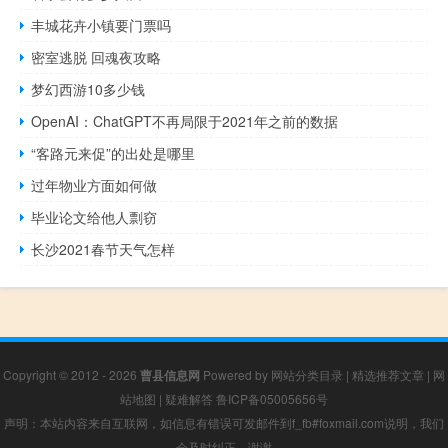
丰城花卉小镇要门票吗
密室逃脱 回魂夜攻略
梦幻西游10多少钱
OpenAI：ChatGPT不再局限于2021年之前的数据
“客路元来促”的出处是哪里
过年物业方面如何做
毕业论文给他人剽窃
长沙2021春节天气怎样
Copyright © 2012 - 2026
曹县信息网
Powered by
网站分类目录
|
精选推荐文章
|
网
站地图
|
疑难解答
鲁ICP备05005656号
声明：本站内容来自互联网，如信息有错误可发邮件到f_fb#foxmail.com说明，我们
会及时纠正，谢谢