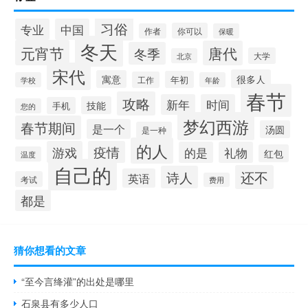
习俗
专业
中国
你可以
作者
保暖
冬天
元宵节
唐代
冬季
大学
北京
宋代
很多人
寓意
年初
工作
学校
年龄
春节
攻略
新年
时间
技能
手机
您的
梦幻西游
春节期间
是一个
汤圆
是一种
的人
游戏
疫情
的是
礼物
红包
温度
自己的
还不
诗人
英语
考试
费用
都是
猜你想看的文章
“至今言绛灌”的出处是哪里
石泉县有多少人口