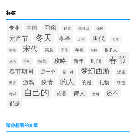
标签
习俗
专业
中国
你可以
作者
保暖
冬天
元宵节
唐代
冬季
大学
北京
宋代
很多人
寓意
年初
工作
学校
年龄
春节
攻略
新年
时间
技能
手机
您的
梦幻西游
春节期间
是一个
汤圆
是一种
的人
游戏
疫情
的是
礼物
红包
温度
自己的
还不
诗人
英语
考试
费用
都是
猜你想看的文章