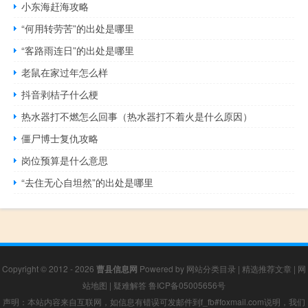
小东海赶海攻略
“何用转劳苦”的出处是哪里
“客路雨连日”的出处是哪里
老鼠在家过年怎么样
抖音剥桔子什么梗
热水器打不燃怎么回事（热水器打不着火是什么原因）
僵尸博士复仇攻略
岗位预算是什么意思
“去住无心自坦然”的出处是哪里
Copyright © 2012 - 2026
曹县信息网
Powered by
网站分类目录
|
精选推荐文章
|
网
站地图
|
疑难解答
鲁ICP备05005656号
声明：本站内容来自互联网，如信息有错误可发邮件到f_fb#foxmail.com说明，我们