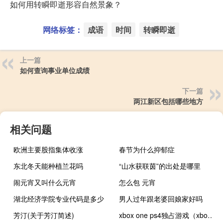
如何用转瞬即逝形容自然景象？
网络标签：
成语
时间
转瞬即逝
上一篇
如何查询事业单位成绩
下一篇
两江新区包括哪些地方
相关问题
欧洲主要股指集体收涨
春节为什么抑郁症
东北冬天能种植兰花吗
“山水获联茵”的出处是哪里
闹元宵又叫什么元宵
怎么包 元宵
湖北经济学院专业代码是多少
男人过年跟老婆回娘家好吗
芳汀(关于芳汀简述)
xbox one ps4独占游戏（xbox one ps4）