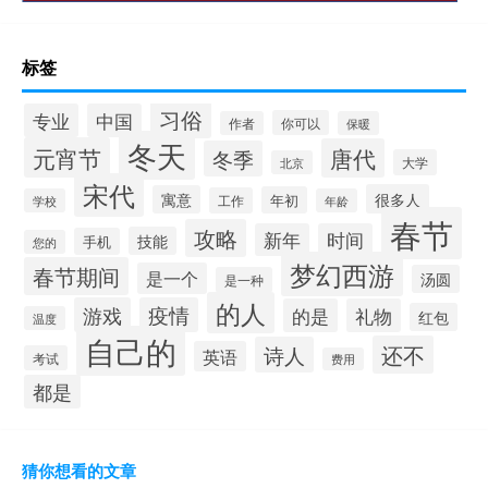
标签
习俗
专业
中国
你可以
作者
保暖
冬天
元宵节
唐代
冬季
大学
北京
宋代
很多人
寓意
年初
工作
学校
年龄
春节
攻略
新年
时间
技能
手机
您的
梦幻西游
春节期间
是一个
汤圆
是一种
的人
游戏
疫情
的是
礼物
红包
温度
自己的
还不
诗人
英语
考试
费用
都是
猜你想看的文章