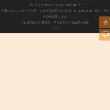
站地图
|
疑难解答
鲁ICP备05005656号
声明：本站内容来自互联网，如信息有错误可发邮件到f_fb#foxmail.com说明，我们
会及时纠正，谢谢
本站仅为个人兴趣爱好，不接盈利性广告及商业合作
小男孩