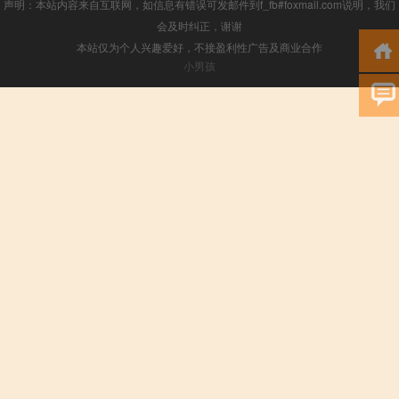
声明：本站内容来自互联网，如信息有错误可发邮件到f_fb#foxmail.com说明，我们
会及时纠正，谢谢
本站仅为个人兴趣爱好，不接盈利性广告及商业合作
小男孩