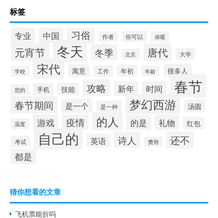
标签
习俗
专业
中国
你可以
作者
保暖
冬天
元宵节
唐代
冬季
大学
北京
宋代
很多人
寓意
年初
工作
学校
年龄
春节
攻略
新年
时间
技能
手机
您的
梦幻西游
春节期间
是一个
汤圆
是一种
的人
游戏
疫情
的是
礼物
红包
温度
自己的
还不
诗人
英语
考试
费用
都是
猜你想看的文章
飞机票能折吗