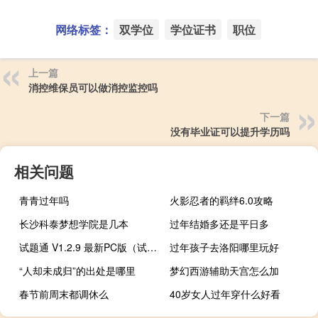
网络标签：
双学位
学位证书
职位
上一篇
消控维保员可以做消控监控吗
下一篇
没有毕业证可以提升学历吗
相关问题
青青过年吗
火影忍者的羁绊6.0攻略
长沙科泰梦想学院是几本
过年结婚多还是平日多
试题通 V1.2.9 最新PC版（试题通 V1.2.9 最新PC版功能简介）
过年孩子去洛阳哪里玩好
“人却未成归”的出处是哪里
梦幻西游辅助天宫怎么加
春节前周末都调休么
40岁女人过年穿什么好看