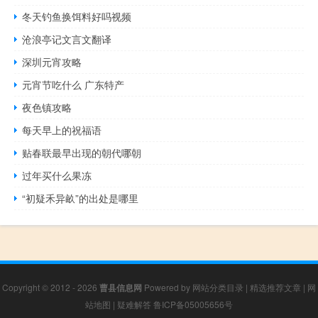
冬天钓鱼换饵料好吗视频
沧浪亭记文言文翻译
深圳元宵攻略
元宵节吃什么 广东特产
夜色镇攻略
每天早上的祝福语
贴春联最早出现的朝代哪朝
过年买什么果冻
“初疑禾异畝”的出处是哪里
Copyright © 2012 - 2026
曹县信息网
Powered by
网站分类目录
|
精选推荐文章
|
网
站地图
|
疑难解答
鲁ICP备05005656号