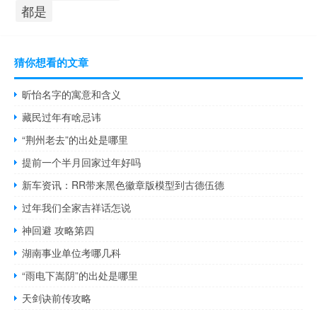
都是
猜你想看的文章
昕怡名字的寓意和含义
藏民过年有啥忌讳
“荆州老去”的出处是哪里
提前一个半月回家过年好吗
新车资讯：RR带来黑色徽章版模型到古德伍德
过年我们全家吉祥话怎说
神回避 攻略第四
湖南事业单位考哪几科
“雨电下嵩阴”的出处是哪里
天剑诀前传攻略