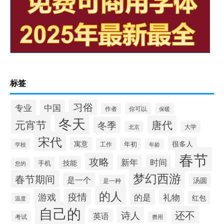
标签
习俗
专业
中国
你可以
作者
保暖
冬天
元宵节
唐代
冬季
大学
北京
宋代
很多人
寓意
年初
工作
学校
年龄
春节
攻略
新年
时间
技能
手机
您的
梦幻西游
春节期间
是一个
汤圆
是一种
的人
游戏
疫情
的是
礼物
红包
温度
自己的
还不
诗人
英语
考试
费用