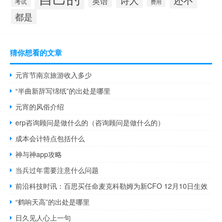
英语
考试
费用
都是
猜你想看的文章
元宵节南京旅游收入多少
“半曲新辞写绵纸”的出处是哪里
元宵的风俗介绍
erp咨询顾问是做什么的（咨询顾问是做什么的）
成本会计特点包括什么
神与神app攻略
当兵过年需要注意什么问题
前沿科技时讯：百思买任命麦克科勒姆为新CFO 12月10日生效
“鹤响天高”的出处是哪里
日久见人心上一句