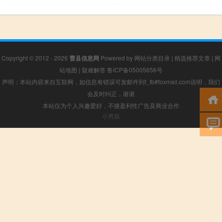
Copyright © 2012 - 2026
曹县信息网
Powered by
网站分类目录
|
精选推荐文章
|
网
站地图
|
疑难解答
鲁ICP备05005656号
声明：本站内容来自互联网，如信息有错误可发邮件到f_fb#foxmail.com说明，我们
会及时纠正，谢谢
本站仅为个人兴趣爱好，不接盈利性广告及商业合作
小男孩