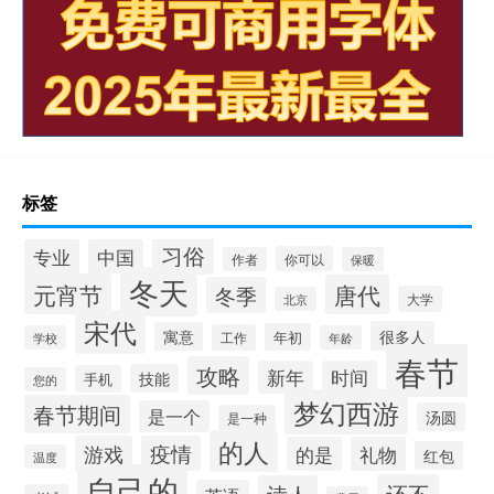
标签
习俗
专业
中国
你可以
作者
保暖
冬天
元宵节
唐代
冬季
大学
北京
宋代
很多人
寓意
年初
工作
学校
年龄
春节
攻略
新年
时间
技能
手机
您的
梦幻西游
春节期间
是一个
汤圆
是一种
的人
游戏
疫情
的是
礼物
红包
温度
自己的
还不
诗人