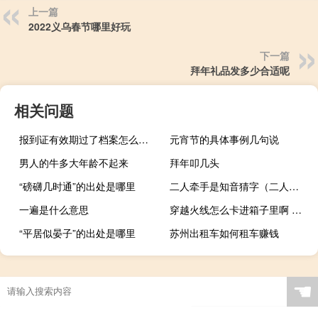
上一篇
2022义乌春节哪里好玩
下一篇
拜年礼品发多少合适呢
相关问题
报到证有效期过了档案怎么办（报到证有效期）
元宵节的具体事例几句说
男人的牛多大年龄不起来
拜年叩几头
“磅礴几时通”的出处是哪里
二人牵手是知音猜字（二人牵手是知音猜八个字）
一遍是什么意思
穿越火线怎么卡进箱子里啊 穿越火线怎样卡箱子
“平居似晏子”的出处是哪里
苏州出租车如何租车赚钱
☚