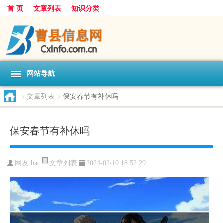
首 页
文章列表
知识分类
网站导航
>
文章列表
>
保安春节有补休吗
保安春节有补休吗
文章列表
网友:
bac
2024-02-10 18:52:29