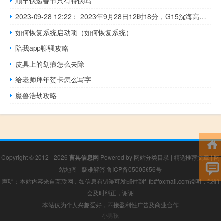
顺丰快递春节只有特快吗
2023-09-28 12:22： 2023年9月28日12时18分，G15沈海高速连云港段由于车流量大，关闭赣榆港、海头、赣榆双向入口。 ​​​
如何恢复系统启动项（如何恢复系统）
陪我app聊骚攻略
皮具上的划痕怎么去除
给老师拜年贺卡怎么写字
魔兽浩劫攻略
Copyright © 2012 - 2026
曹县信息网
Powered by
网站分类目录
|
精选推荐文章
|
网
站地图
|
疑难解答
鲁ICP备05005656号
声明：本站内容来自互联网，如信息有错误可发邮件到f_fb#foxmail.com说明，我们
会及时纠正，谢谢
本站仅为个人兴趣爱好，不接盈利性广告及商业合作
小男孩