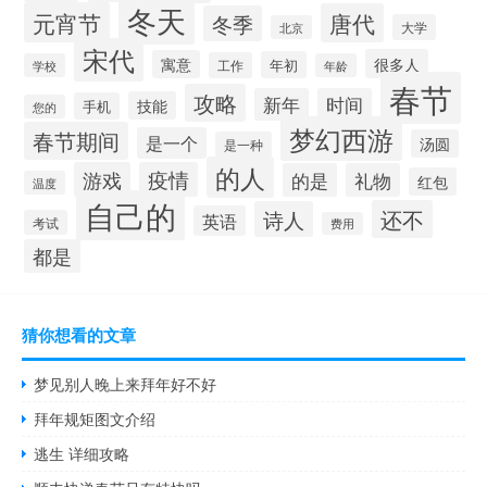
冬天
元宵节
唐代
冬季
大学
北京
宋代
很多人
寓意
年初
工作
学校
年龄
春节
攻略
新年
时间
技能
手机
您的
梦幻西游
春节期间
是一个
汤圆
是一种
的人
游戏
疫情
的是
礼物
红包
温度
自己的
还不
诗人
英语
考试
费用
都是
猜你想看的文章
梦见别人晚上来拜年好不好
拜年规矩图文介绍
逃生 详细攻略