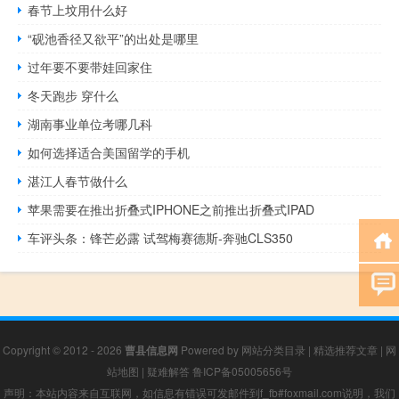
春节上坟用什么好
“砚池香径又欲平”的出处是哪里
过年要不要带娃回家住
冬天跑步 穿什么
湖南事业单位考哪几科
如何选择适合美国留学的手机
湛江人春节做什么
苹果需要在推出折叠式IPHONE之前推出折叠式IPAD
车评头条：锋芒必露 试驾梅赛德斯-奔驰CLS350
Copyright © 2012 - 2026
曹县信息网
Powered by
网站分类目录
|
精选推荐文章
|
网
站地图
|
疑难解答
鲁ICP备05005656号
声明：本站内容来自互联网，如信息有错误可发邮件到f_fb#foxmail.com说明，我们