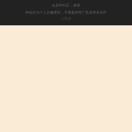
会及时纠正，谢谢
本站仅为个人兴趣爱好，不接盈利性广告及商业合作
小男孩