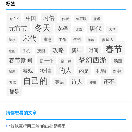
标签
习俗
专业
中国
你可以
作者
保暖
冬天
元宵节
唐代
冬季
大学
北京
宋代
很多人
寓意
年初
工作
学校
年龄
春节
攻略
新年
时间
技能
手机
您的
梦幻西游
春节期间
是一个
汤圆
是一种
的人
游戏
疫情
的是
礼物
红包
温度
自己的
还不
诗人
英语
考试
费用
都是
猜你想看的文章
“簸钱赢得两三筹”的出处是哪里