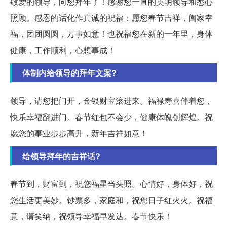
敬爱的领导，向您拜年了！感谢您一直的英明领导和悉心
照顾。感恩的话化作真诚的祝福：愿您春节吉祥，阖家幸
福，团团圆圆，万事如意！也祝福您在新的一年里，身体
健康，工作顺利，心想事成！
体制内给领导的拜年文案?
领导，请您把门开，金银财宝滚进来。福禄寿喜伴着您，
快乐幸福翻进门。春节红包不会少，健康体魄创辉煌。祝
愿您的事业步步高升，新年吉祥如意！
给领导拜年的吉祥话?
春节到，财富到，祝您福星当头照。心情好，身体好，祝
您生活更美妙。钞票多，家庭和，祝您日子红火火。祝福
意，请笑纳，祝领导幸福早发达。春节快乐！