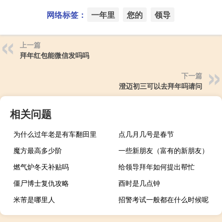
网络标签：
一年里
您的
领导
上一篇
拜年红包能微信发吗吗
下一篇
澄迈初三可以去拜年吗请问
相关问题
为什么过年老是有车翻田里
点几月几号是春节
魔方最高多少阶
一些新朋友（富有的新朋友）
燃气炉冬天补贴吗
给领导拜年如何提出帮忙
僵尸博士复仇攻略
酉时是几点钟
米芾是哪里人
招警考试一般都在什么时候呢