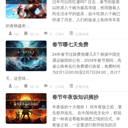
过年可以吃红薯吗? 过去，春节的饭菜
以吃席八个碗为最高等级，然而随着人
民生活水平的提高，如今吃席八个碗已
经成了历史。人们的饭桌上鱼肉等丰富
的食物越来...
cjn
02-14
0
541
文章列表
春节哪七天免费
24年春节过路费免哪几天? 根据中国交
通运输部的公告，2024年春节期间，高
速公路将实行免费通行政策，免费时间
为2月1日00:00至2月7日24:00，共计7
天。这意味...
cjn
02-13
0
542
文章列表
春节年夜饭知识摘抄
年夜饭的十大规矩 1. 吃年夜饭之前，要
先祭拜祖先。 在中国传统文化中，祭祖
是一种表达尊敬和感恩之情的仪式。年
夜饭之前，一定要进行祭拜祖先的活