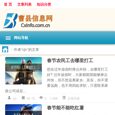
首 页
文章列表
知识分类
网站导航
>
作者“cjn”的文章
春节农民工去哪里打工
想在过年放假时挣点外快，去哪里打工
好? 过年放假时，大家都期望能够挣点
外快，但不想远离家乡。其实，你不需
要远跑，也不用四处求职，只需联系家
政公司或在...
cjn
02-15
0
268
文章列表
春节能不能吃红薯