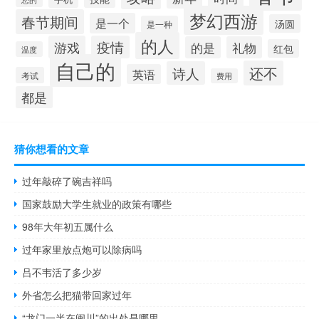
梦幻西游
春节期间
是一个
汤圆
是一种
的人
游戏
疫情
的是
礼物
红包
温度
自己的
还不
诗人
英语
考试
费用
都是
猜你想看的文章
过年敲碎了碗吉祥吗
国家鼓励大学生就业的政策有哪些
98年大年初五属什么
过年家里放点炮可以除病吗
吕不韦活了多少岁
外省怎么把猫带回家过年
“龙门一半在闽川”的出处是哪里