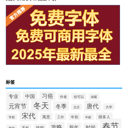
标签
习俗
专业
中国
你可以
作者
保暖
冬天
元宵节
唐代
冬季
大学
北京
宋代
很多人
寓意
年初
工作
学校
年龄
春节
攻略
新年
时间
技能
手机
您的