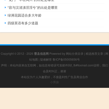
“容与汉渚涕淫淫兮”的出处是哪里
绿洲花园适合多大年龄
四级英语有多少道题
Copyright © 2012 - 2026
曹县信息网
Powered by
网站分类目录
|
精选推荐文章
|
网
站地图
|
疑难解答
鲁ICP备05005656号
声明：本站内容来自互联网，如信息有错误可发邮件到f_fb#foxmail.com说明，我们
会及时纠正，谢谢
本站仅为个人兴趣爱好，不接盈利性广告及商业合作
小男孩