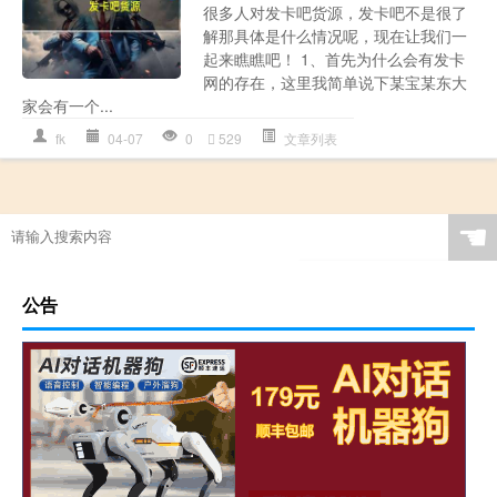
很多人对发卡吧货源，发卡吧不是很了
解那具体是什么情况呢，现在让我们一
起来瞧瞧吧！ 1、首先为什么会有发卡
网的存在，这里我简单说下某宝某东大
家会有一个...
fk
04-07
0
529
文章列表
☚
公告