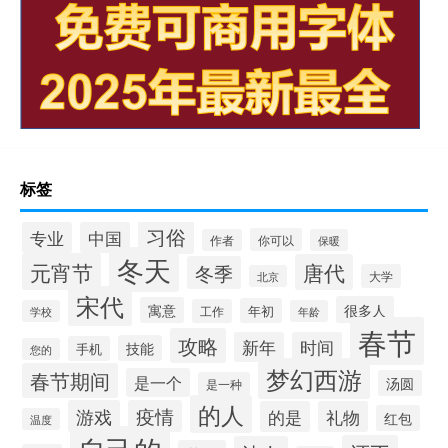
标签
习俗
专业
中国
你可以
作者
保暖
冬天
元宵节
唐代
冬季
大学
北京
宋代
很多人
寓意
年初
工作
学校
年龄
春节
攻略
新年
时间
技能
手机
您的
梦幻西游
春节期间
是一个
汤圆
是一种
的人
游戏
疫情
的是
礼物
红包
温度