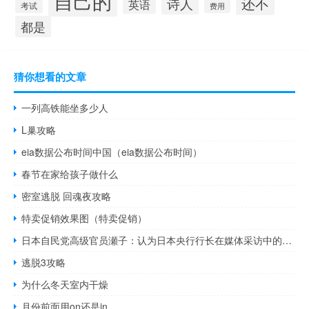
自己的
还不
诗人
英语
考试
费用
都是
猜你想看的文章
一列高铁能坐多少人
L巢攻略
eia数据公布时间中国（eia数据公布时间）
春节在家给孩子做什么
密室逃脱 回魂夜攻略
特卖促销效果图（特卖促销）
日本自民党高级官员瀬子：认为日本央行行长在媒体采访中的评论意味着日本央行将继续实施宽松政策
逃脱3攻略
为什么冬天室内干燥
月份前面用on还是in