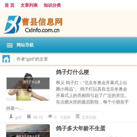
首 页
文章列表
知识分类
网站导航
>
作者“gzd”的文章
鸽子灯什么梗
释义 鸽子灯：“北京冬奥会开幕式上出
圈小商品”。 鸽子灯以其在北京冬奥会
开幕式上的亮相而引起了广泛的关注。
在点燃火炬的最后阶段，每个小朋友手
持着一...
gzd
08-16
0
829
文章列表
鸽子多大年龄不生蛋