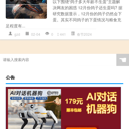
以下围绕“鸽子多大年龄不生蛋”主题解
决网友的困惑 12月份鸽子还生蛋吗? 据
研究数据显示，12月份的鸽子仍然会下
蛋。其实不同鸽子的下蛋情况与粮食充
足程度有...
gzd
02-04
0
441
春节2024
☚
公告