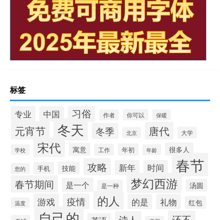
标签
习俗
专业
中国
你可以
作者
保暖
冬天
元宵节
唐代
冬季
大学
北京
宋代
很多人
寓意
年初
工作
学校
年龄
春节
攻略
新年
时间
技能
手机
您的
梦幻西游
春节期间
是一个
汤圆
是一种
的人
游戏
疫情
的是
礼物
红包
温度
自己的
还不
诗人
英语