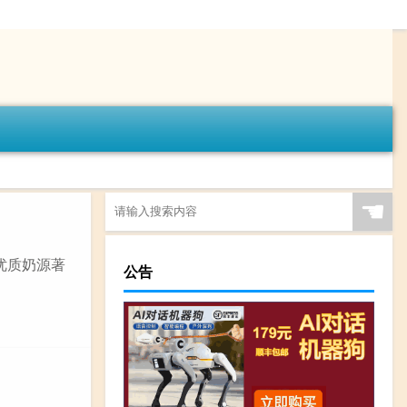
☚
优质奶源著
公告