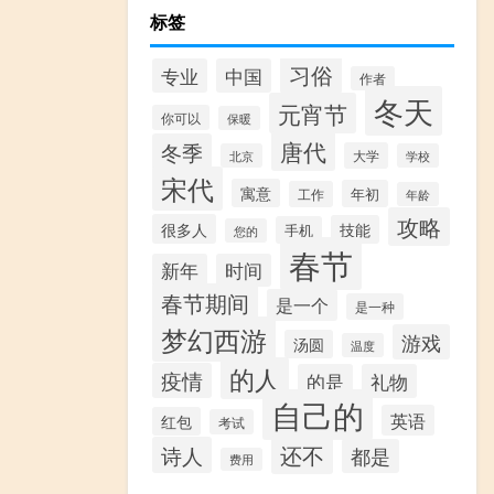
标签
习俗
专业
中国
作者
冬天
元宵节
你可以
保暖
唐代
冬季
大学
北京
学校
宋代
寓意
年初
工作
年龄
攻略
很多人
技能
手机
您的
春节
新年
时间
春节期间
是一个
是一种
梦幻西游
游戏
汤圆
温度
的人
疫情
的是
礼物
自己的
英语
红包
考试
还不
诗人
都是
费用