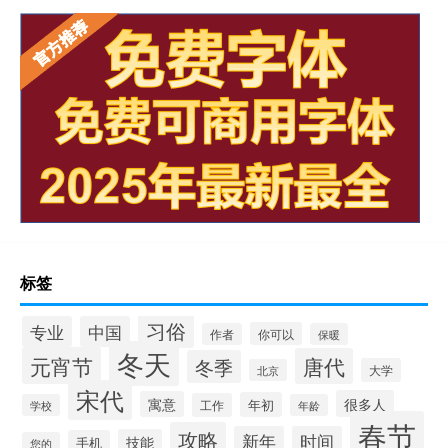
标签
习俗
专业
中国
你可以
作者
保暖
冬天
元宵节
唐代
冬季
大学
北京
宋代
很多人
寓意
年初
工作
学校
年龄
春节
攻略
新年
时间
技能
手机
您的