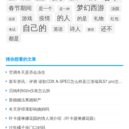
梦幻西游
春节期间
是一个
汤圆
是一种
的人
游戏
疫情
的是
礼物
红包
温度
自己的
还不
诗人
英语
考试
费用
都是
猜你想看的文章
空调冬天是否会冻住
新车资讯：评测 讴歌CDX A-SPEC怎么样及江淮瑞风S7 pro怎么样
贝纳利502x仪表怎么拆
新婚姻法离婚财产
冬天穿得薄影响姨妈吗
叶卡捷琳娜花园的情人湖介绍（叶卡捷琳娜花园）
过年橘子放门口好吗