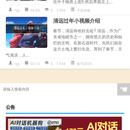
住中子物质上面5,然后界面左上...
ryg
04-23
0
504
手游攻略
清远过年小视频介绍
春节，清远有啥好去处? 清远，作为广
东省地级市之一，拥有悠久的历史和灿
烂的文明。在新石器时代，先民们就在
这片土地上繁衍生息。而到了春节，天
气渐凉，人...
ryg
02-10
0
544
春节2024
☚
公告