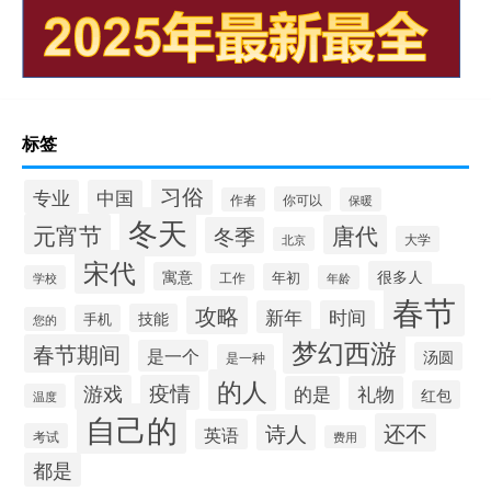
标签
习俗
专业
中国
你可以
作者
保暖
冬天
元宵节
唐代
冬季
大学
北京
宋代
很多人
寓意
年初
工作
学校
年龄
春节
攻略
新年
时间
技能
手机
您的
梦幻西游
春节期间
是一个
汤圆
是一种
的人
游戏
疫情
的是
礼物
红包
温度
自己的
还不
诗人
英语
考试
费用
都是