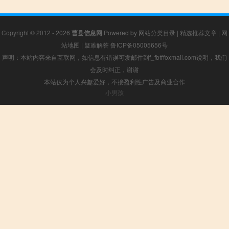
Copyright © 2012 - 2026
曹县信息网
Powered by
网站分类目录
|
精选推荐文章
|
网
站地图
|
疑难解答
鲁ICP备05005656号
声明：本站内容来自互联网，如信息有错误可发邮件到f_fb#foxmail.com说明，我们
会及时纠正，谢谢
本站仅为个人兴趣爱好，不接盈利性广告及商业合作
小男孩