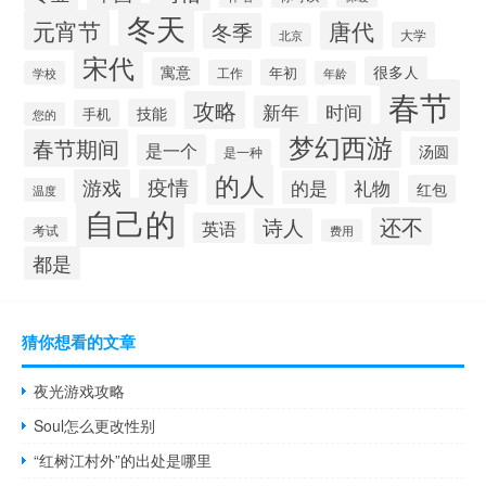
冬天
元宵节
唐代
冬季
大学
北京
宋代
很多人
寓意
年初
工作
学校
年龄
春节
攻略
新年
时间
技能
手机
您的
梦幻西游
春节期间
是一个
汤圆
是一种
的人
游戏
疫情
的是
礼物
红包
温度
自己的
还不
诗人
英语
考试
费用
都是
猜你想看的文章
夜光游戏攻略
Soul怎么更改性别
“红树江村外”的出处是哪里