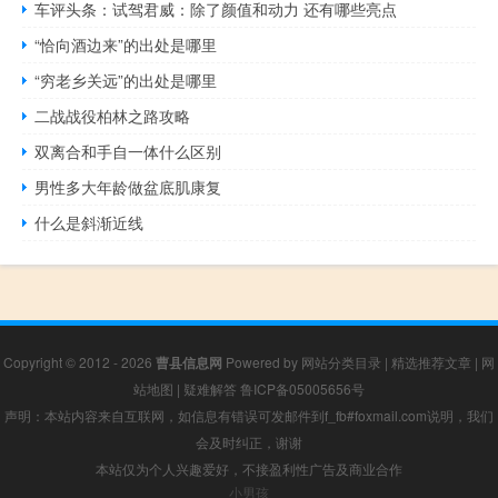
车评头条：试驾君威：除了颜值和动力 还有哪些亮点
“恰向酒边来”的出处是哪里
“穷老乡关远”的出处是哪里
二战战役柏林之路攻略
双离合和手自一体什么区别
男性多大年龄做盆底肌康复
什么是斜渐近线
Copyright © 2012 - 2026
曹县信息网
Powered by
网站分类目录
|
精选推荐文章
|
网
站地图
|
疑难解答
鲁ICP备05005656号
声明：本站内容来自互联网，如信息有错误可发邮件到f_fb#foxmail.com说明，我们
会及时纠正，谢谢
本站仅为个人兴趣爱好，不接盈利性广告及商业合作
小男孩