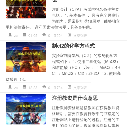
注册会计（CPA）考试的报名条件主要
包括： 1. 基本条件 ： 具有完全民事行
为能力，通常指年满18周岁，能够独立
承担法律责任。 遵守国家法律法规，具备良好的...
zc
01-05
0
294
文章列表
制cl2的化学方程式
实验室制备氯气（Cl2）的常见化学方
程式如下： 1. 使用二氧化锰（MnO2）
和浓盐酸（HCl）反应： ```MnO2 + 4H
Cl → MnCl2 + Cl2 + 2H2O``` 2. 使用高
锰酸钾（K...
zc
12-28
0
734
文章列表
注册教资是什么意思
注册教师资格证是指教师在获得教师资
格证后，需要在教育行政部门或指定的
注册网站上进行登记的过程。注册的主
要目的是为了证明教师继续具备从事教