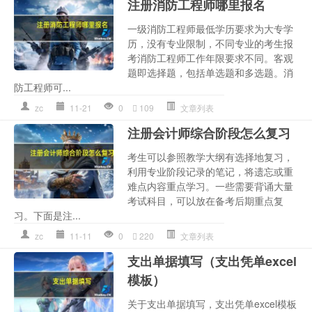
注册消防工程师哪里报名
一级消防工程师最低学历要求为大专学
历，没有专业限制，不同专业的考生报
考消防工程师工作年限要求不同。客观
题即选择题，包括单选题和多选题。消
防工程师可...
zc
11-21
0
109
文章列表
注册会计师综合阶段怎么复习
考生可以参照教学大纲有选择地复习，
利用专业阶段记录的笔记，将遗忘或重
难点内容重点学习。一些需要背诵大量
考试科目，可以放在备考后期重点复
习。下面是注...
zc
11-11
0
220
文章列表
支出单据填写（支出凭单excel
模板）
关于支出单据填写，支出凭单excel模板