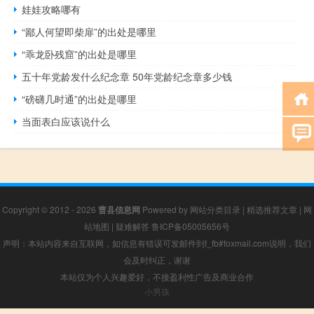
娃娃攻略哪有
“鄙人何望即柴扉”的出处是哪里
“乖龙卧残窟”的出处是哪里
五十年党龄发什么纪念章 50年党龄纪念章多少钱
“磅礴几时通”的出处是哪里
当面表白应该说什么
Copyright © 2012 - 2026
曹县信息网
Powered by
网站分类目录
|
精选推荐文章
|
网
站地图
|
疑难解答
鲁ICP备05005656号
声明：本站内容来自互联网，如信息有错误可发邮件到f_fb#foxmail.com说明，我们
会及时纠正，谢谢
本站仅为个人兴趣爱好，不接盈利性广告及商业合作
小男孩