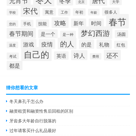
元宵节
唐代
冬季
大学
北京
宋代
很多人
寓意
年初
工作
学校
年龄
春节
攻略
新年
时间
技能
手机
您的
梦幻西游
春节期间
是一个
汤圆
是一种
的人
游戏
疫情
的是
礼物
红包
温度
自己的
还不
诗人
英语
考试
费用
都是
猜你想看的文章
冬天鼻孔干怎么办
融资租赁和融资性售后回租的区别
牙齿多大年龄自行脱落的
过年请客买什么礼品最好