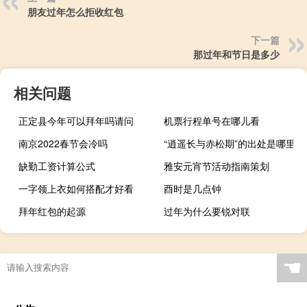
朋友过年怎么拒收红包
下一篇
那过年和节日是多少
相关问题
正定县今年可以拜年吗请问
机票行程单号在哪儿看
南京2022春节会冷吗
“逍遥长与赤松期”的出处是哪里
缺勤工资计算公式
雅安元宵节活动指南策划
一字领上衣如何搭配才好看
酉时是几点钟
拜年红包的起源
过年为什么要锐对联
☚