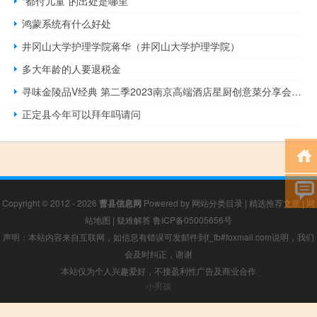
“都付儿童”的出处是哪里
鸿蒙系统有什么好处
井冈山大学护理学院蒋华（井冈山大学护理学院）
多大年龄的人要退税金
寻味金陵品V经典 第二季2023南京高端酒店星厨创意菜分享会第五站 到底什么情况嘞
正定县今年可以拜年吗请问
Copyright © 2012 - 2026
曹县信息网
Powered by
网站分类目录
|
精选推荐文章
|
网
站地图
|
疑难解答
鲁ICP备05005656号
声明：本站内容来自互联网，如信息有错误可发邮件到f_fb#foxmail.com说明，我们
会及时纠正，谢谢
本站仅为个人兴趣爱好，不接盈利性广告及商业合作
小男孩