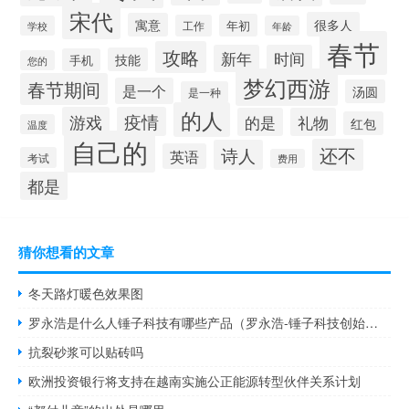
宋代
很多人
寓意
年初
工作
学校
年龄
春节
攻略
新年
时间
技能
手机
您的
梦幻西游
春节期间
是一个
汤圆
是一种
的人
游戏
疫情
的是
礼物
红包
温度
自己的
还不
诗人
英语
考试
费用
都是
猜你想看的文章
冬天路灯暖色效果图
罗永浩是什么人锤子科技有哪些产品（罗永浩-锤子科技创始人介绍）
抗裂砂浆可以贴砖吗
欧洲投资银行将支持在越南实施公正能源转型伙伴关系计划