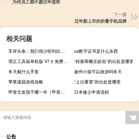
为何员工都不愿过年值班
下一篇
过年新上市的折叠手机品牌
相关问题
车评头条：我们很少听到比亚迪戴姆勒合资企业的品牌Denza的消息
ca数字证书是什么东西
理正工具箱单机版 V7.0 免费版（理正工具箱单机版 V7.0 免费版功能简介）
“轻敛翠蛾呈皓齿”的出处是哪里
冬天戴什么手套
扬州小孩可以旅游吗冬天
苹果逃脱游戏攻略
“上出重霄”的出处是哪里
甲骨文发现于哪一年（甲骨文发现于）
日本修士申请流程
☚
公告