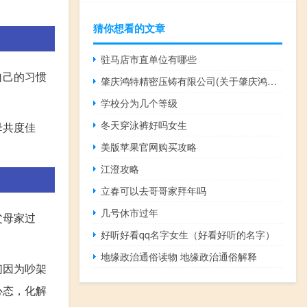
猜你想看的文章
驻马店市直单位有哪些
自己的习惯
肇庆鸿特精密压铸有限公司(关于肇庆鸿特精密压铸有限公司简述)
学校分为几个等级
冬天穿泳裤好吗女生
母共度佳
美版苹果官网购买攻略
江澄攻略
立春可以去哥哥家拜年吗
几号休市过年
父母家过
好听好看qq名字女生（好看好听的名字）
地缘政治通俗读物 地缘政治通俗解释
们因为吵架
心态，化解