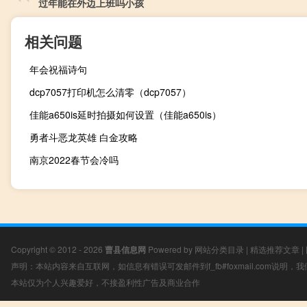
过年能在外边上班吗小孩
相关问题
年会祝福诗句
dcp7057打印机怎么清零（dcp7057）
佳能a650is延时拍摄如何设置（佳能a650is）
勇者斗恶龙英雄 白金攻略
南京2022春节会冷吗
Copyright © 2012 - 2026
曹县信息网
Powered by
网站分类目录
|
精选推荐文章
|
声明：本站内容来自互联网，如信息有错误可发邮件到f_fb#foxmail.com说明
本站仅为个人兴趣爱好，不接盈利性广告及商业合作