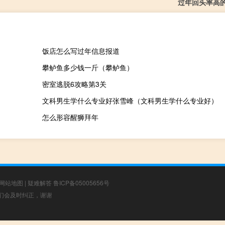
过年回头率高
饭店怎么写过年信息报道
攀鲈鱼多少钱一斤（攀鲈鱼）
密室逃脱6攻略第3关
文科男生学什么专业好张雪峰（文科男生学什么专业好）
怎么形容醒狮拜年
网站地图
|
疑难解答
鲁ICP备05005656号
，我们会及时纠正，谢谢