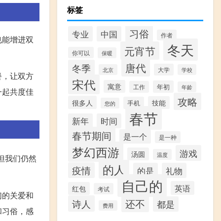
标签
习俗
专业
中国
作者
也能增进双
冬天
元宵节
你可以
保暖
唐代
冬季
大学
北京
学校
餐，让双方
宋代
寓意
年初
工作
年龄
一起共度佳
攻略
很多人
技能
手机
您的
春节
新年
时间
春节期间
是一个
是一种
梦幻西游
游戏
汤圆
温度
但我们仍然
的人
疫情
的是
礼物
自己的
英语
红包
考试
们的关爱和
还不
诗人
都是
费用
和习俗，感