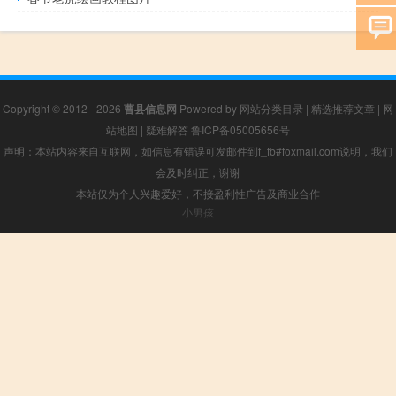
Copyright © 2012 - 2026
曹县信息网
Powered by
网站分类目录
|
精选推荐文章
|
网
站地图
|
疑难解答
鲁ICP备05005656号
声明：本站内容来自互联网，如信息有错误可发邮件到f_fb#foxmail.com说明，我们
会及时纠正，谢谢
本站仅为个人兴趣爱好，不接盈利性广告及商业合作
小男孩