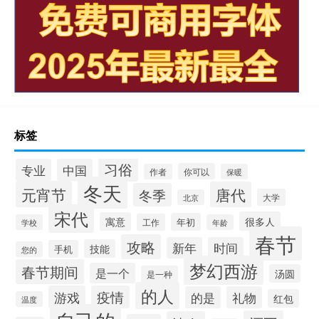
标签
习俗
专业
中国
你可以
作者
保暖
冬天
元宵节
唐代
冬季
大学
北京
宋代
很多人
寓意
年初
工作
学校
年龄
春节
攻略
新年
时间
技能
手机
您的
梦幻西游
春节期间
是一个
汤圆
是一种
的人
游戏
疫情
的是
礼物
红包
温度