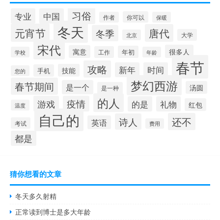
习俗
专业
中国
你可以
作者
保暖
冬天
元宵节
唐代
冬季
大学
北京
宋代
很多人
寓意
年初
工作
学校
年龄
春节
攻略
新年
时间
技能
手机
您的
梦幻西游
春节期间
是一个
汤圆
是一种
的人
游戏
疫情
的是
礼物
红包
温度
自己的
还不
诗人
英语
考试
费用
都是
猜你想看的文章
冬天多久射精
正常读到博士是多大年龄