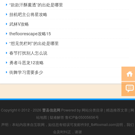
“款款汗酥薰透”的出处是哪里
挂机吧主公将星攻略
武林V攻略
thefloorescape攻略15
“想见凭栏时”的出处是哪里
春节打扰别人怎么说
勇者斗恶龙12攻略
街舞学习需要多少
Copyright © 2012 - 2026
曹县信息网
Powered by
网站分类目录
|
精选推荐文章
|
网
站地图
|
疑难解答
鲁ICP备05005656号
声明：本站内容来自互联网，如信息有错误可发邮件到f_fb#foxmail.com说明，我们
会及时纠正，谢谢