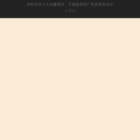
本站仅为个人兴趣爱好，不接盈利性广告及商业合作
小男孩