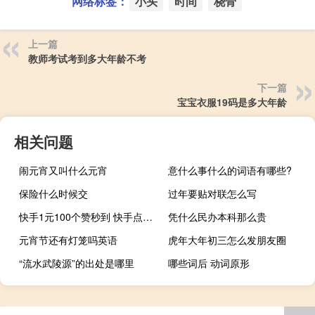
网络标签：
小头
时间
桡骨
上一篇
教师考试考到多大年龄不考
下一篇
宝宝衣服19码是多大年龄
相关问题
闹元宵又叫什么元宵
意什么事什么的词语有哪些?
保险什么时候交
过年要贴对联怎么写
快手1元100个赞秒到 快手点赞数量上限
凭什么民办本科那么贵
元宵节还有灯笼吗英语
虎年大年初三怎么发朋友圈
“流水武陵源”的出处是哪里
哪些词后 动词原形