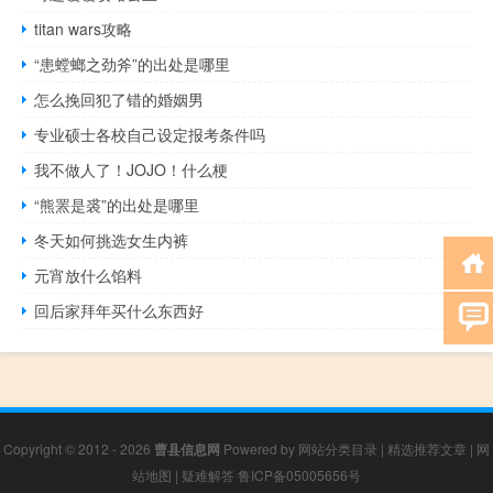
titan wars攻略
“患螳螂之劲斧”的出处是哪里
怎么挽回犯了错的婚姻男
专业硕士各校自己设定报考条件吗
我不做人了！JOJO！什么梗
“熊罴是裘”的出处是哪里
冬天如何挑选女生内裤
元宵放什么馅料
回后家拜年买什么东西好
Copyright © 2012 - 2026
曹县信息网
Powered by
网站分类目录
|
精选推荐文章
|
网
站地图
|
疑难解答
鲁ICP备05005656号