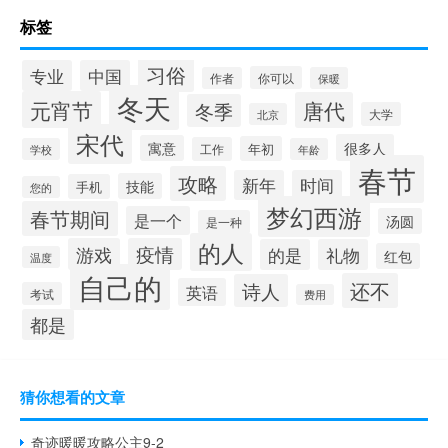
标签
习俗
专业
中国
你可以
作者
保暖
冬天
元宵节
唐代
冬季
大学
北京
宋代
很多人
寓意
年初
工作
学校
年龄
春节
攻略
新年
时间
技能
手机
您的
梦幻西游
春节期间
是一个
汤圆
是一种
的人
游戏
疫情
的是
礼物
红包
温度
自己的
还不
诗人
英语
考试
费用
都是
猜你想看的文章
奇迹暖暖攻略公主9-2