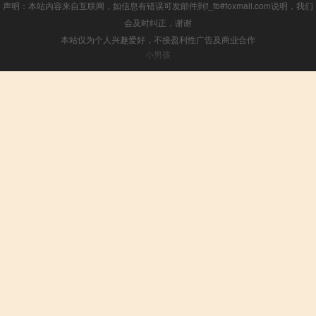
声明：本站内容来自互联网，如信息有错误可发邮件到f_fb#foxmail.com说明，我们
会及时纠正，谢谢
本站仅为个人兴趣爱好，不接盈利性广告及商业合作
小男孩