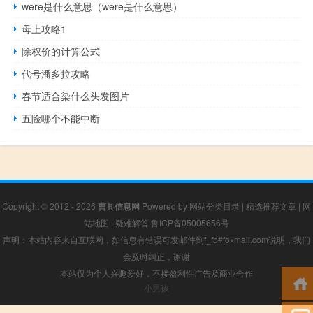
were是什么意思（were是什么意思）
母上攻略1
除权价的计算公式
代号潘多拉攻略
春节适合染什么头发图片
五险哪个不能中断
Copyright © 2012 - 2026
曹县信息网
Powered by
网站分类目录
|
精选推荐文章
|
网
站地图
|
疑难解答
鲁ICP备05005656号
声明：本站内容来自互联网，如信息有错误可发邮件到f_fb#foxmail.com说明，我们
会及时纠正，谢谢
本站仅为个人兴趣爱好，不接盈利性广告及商业合作
小男孩