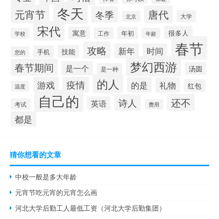
冬天
元宵节
唐代
冬季
大学
北京
宋代
很多人
寓意
年初
工作
学校
年龄
春节
攻略
新年
时间
技能
手机
您的
梦幻西游
春节期间
是一个
汤圆
是一种
的人
游戏
疫情
的是
礼物
红包
温度
自己的
还不
诗人
英语
考试
费用
都是
猜你想看的文章
中校一般是多大年龄
元宵节吃元宵的元宵怎么画
河北大学后勤工人最低工资（河北大学后勤集团）