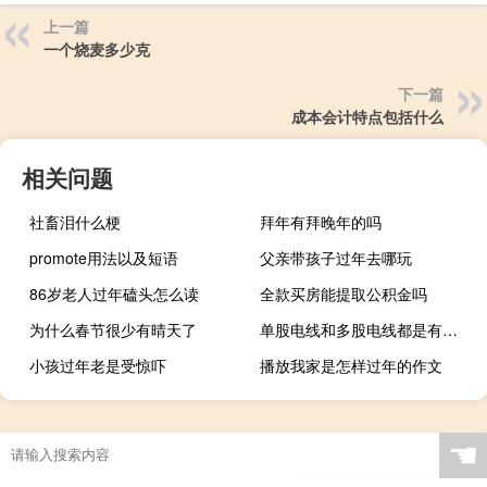
上一篇
一个烧麦多少克
下一篇
成本会计特点包括什么
相关问题
社畜泪什么梗
拜年有拜晚年的吗
promote用法以及短语
父亲带孩子过年去哪玩
86岁老人过年磕头怎么读
全款买房能提取公积金吗
为什么春节很少有晴天了
单股电线和多股电线都是有什么区别
小孩过年老是受惊吓
播放我家是怎样过年的作文
☚