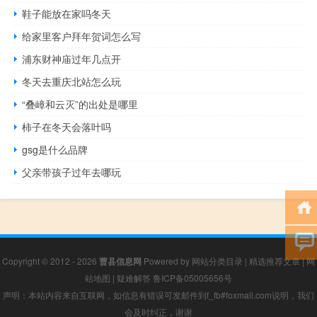
鞋子能放在家吗冬天
给家里客户拜年贺词怎么写
浦东财神庙过年几点开
冬天去重庆北站怎么玩
“叠嶂和云灭”的出处是哪里
柿子在冬天会落叶吗
gsg是什么品牌
父亲带孩子过年去哪玩
Copyright © 2012 - 2026
曹县信息网
Powered by
网站分类目录
|
精选推荐文章
|
网
站地图
|
疑难解答
鲁ICP备05005656号
声明：本站内容来自互联网，如信息有错误可发邮件到f_fb#foxmail.com说明，我们
会及时纠正，谢谢