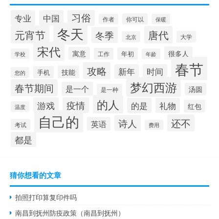
习俗
专业
中国
你可以
作者
保暖
冬天
元宵节
唐代
冬季
大学
北京
宋代
很多人
寓意
年初
工作
学校
年龄
春节
攻略
新年
时间
技能
手机
您的
梦幻西游
春节期间
是一个
汤圆
是一种
的人
游戏
疫情
的是
礼物
红包
温度
自己的
还不
诗人
英语
考试
费用
都是
猜你想看的文章
拍照打印算复印件吗
南昌到抚州防疫政策（南昌到抚州）