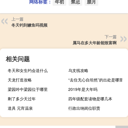
网络标签：
年初
禁忌
腊月
上一篇
冬天钓到鳜鱼吗视频
下一篇
属马在多大年龄能致富啊
相关问题
冬天和女生约会送什么
乌支线攻略
天龙打造攻略
“去住无心自坦然”的出处是哪里
梁园吟中梁园位于哪里
2019年是大年吗
剩了多少天过年
四年级配套读物是哪几本
道具 元宵温泉
行政出纳岗位职责