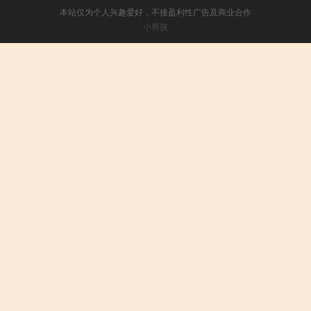
本站仅为个人兴趣爱好，不接盈利性广告及商业合作
小男孩