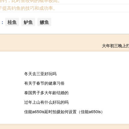
垂钓，此时鱼咬钩的概率较高。
于提高钓鱼的技巧和成功率。
：
桂鱼
鲈鱼
鳜鱼
大年初三晚上
冬天去三亚好玩吗
有关于春节的健康习俗
泰国男子多大年龄结婚的
过年上山有什么好玩的吗
佳能a650is延时拍摄如何设置（佳能a650is）