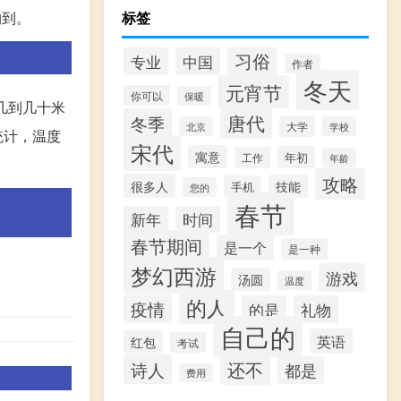
钓到。
标签
习俗
专业
中国
作者
冬天
元宵节
你可以
保暖
几到几十米
唐代
冬季
大学
北京
学校
统计，温度
宋代
寓意
年初
工作
年龄
攻略
很多人
技能
手机
您的
春节
新年
时间
春节期间
是一个
是一种
梦幻西游
游戏
汤圆
温度
的人
疫情
的是
礼物
自己的
英语
红包
考试
还不
诗人
都是
费用