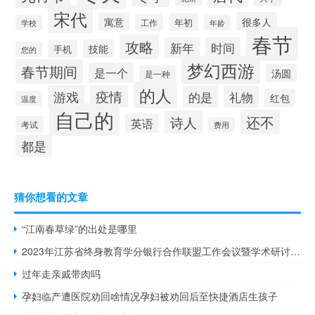
宋代
很多人
寓意
年初
工作
学校
年龄
春节
攻略
新年
时间
技能
手机
您的
梦幻西游
春节期间
是一个
汤圆
是一种
的人
游戏
疫情
的是
礼物
红包
温度
自己的
还不
诗人
英语
考试
费用
都是
猜你想看的文章
“江南春草绿”的出处是哪里
2023年江苏省终身教育学分银行合作联盟工作会议暨学术研讨会在宁召开 到底什么情况嘞
过年走亲戚带肉吗
孕妇临产遭医院劝回啥情况孕妇被劝回后至快捷酒店生孩子