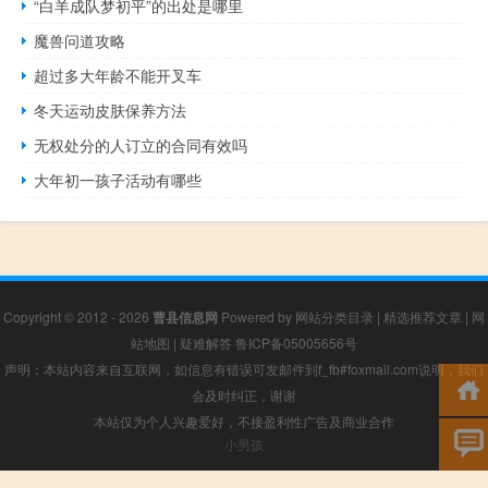
“白羊成队梦初平”的出处是哪里
魔兽问道攻略
超过多大年龄不能开叉车
冬天运动皮肤保养方法
无权处分的人订立的合同有效吗
大年初一孩子活动有哪些
Copyright © 2012 - 2026
曹县信息网
Powered by
网站分类目录
|
精选推荐文章
|
网
站地图
|
疑难解答
鲁ICP备05005656号
声明：本站内容来自互联网，如信息有错误可发邮件到f_fb#foxmail.com说明，我们
会及时纠正，谢谢
本站仅为个人兴趣爱好，不接盈利性广告及商业合作
小男孩