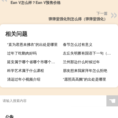
Ean V怎么样？Ean V预售价格
下一篇
弹弹堂强化剂怎么得（弹弹堂强化）
相关问题
“直为君恩未拂衣”的出处是哪里
春节怎么过有意义
过年了吃鹅肉好吗
左丘失明厥有国语下一句（左丘失明厥有国语）
延安属于哪个省哪个市哪个区（延安属于哪个省）
兰州那边什么时候过年
科学艺术属于什么课程
朋友想来我家拜年怎么拒绝
清远过年小视频介绍
“愿照高高阙”的出处是哪里
☚
公告