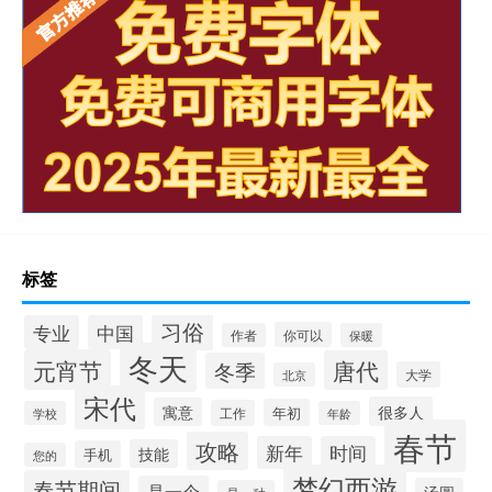
标签
习俗
专业
中国
你可以
作者
保暖
冬天
元宵节
唐代
冬季
大学
北京
宋代
很多人
寓意
年初
工作
学校
年龄
春节
攻略
新年
时间
技能
手机
您的
梦幻西游
春节期间
是一个
汤圆