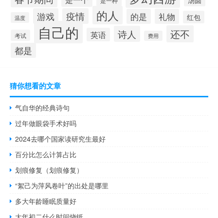
是一种
的人
游戏
疫情
的是
礼物
红包
温度
自己的
还不
诗人
英语
考试
费用
都是
猜你想看的文章
气自华的经典诗句
过年做眼袋手术好吗
2024去哪个国家读研究生最好
百分比怎么计算占比
划痕修复（划痕修复）
“絮己为萍风卷叶”的出处是哪里
多大年龄睡眠质量好
大年初二什么时间烧纸