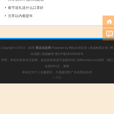
春节送礼送什么口罩好
元宵以内都是年
Copyright © 2012 - 2026
曹县信息网
Powered by
网站分类目录
|
精选推荐文章
|
网
站地图
|
疑难解答
鲁ICP备05005656号
声明：本站内容来自互联网，如信息有错误可发邮件到f_fb#foxmail.com说明，我们
会及时纠正，谢谢
本站仅为个人兴趣爱好，不接盈利性广告及商业合作
小男孩