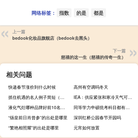
网络标签：
指数
的是
都是
上一篇
bedook化妆品旗舰店（bedook去黑头）
下一篇
慈禧的这一生（慈禧的传奇一生）
相关问题
快递春节涨价到什么时候
高州有空调吗冬天
抓住机遇的名人例子简短（抓住机遇的名人事例）
IEA：供应紧张和寒冷天气可能加剧天然气市场的波动
液化气灶哪种品牌好前10名（液化气灶哪个牌子好）
同等学力申硕统考科目都有哪些考试时间是在五月份吗
“炀皇前日肖曾参”的出处是哪里
深圳红桥公园春节开园吗
“繁艳相照耀”的出处是哪里
元宵如何放置