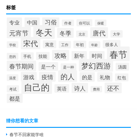
标签
习俗
专业
中国
你可以
作者
保暖
冬天
元宵节
唐代
冬季
大学
北京
宋代
很多人
寓意
年初
工作
学校
年龄
春节
攻略
新年
时间
技能
手机
您的
梦幻西游
春节期间
是一个
汤圆
是一种
的人
游戏
疫情
的是
礼物
红包
温度
自己的
还不
诗人
英语
考试
费用
都是
猜你想看的文章
春节不回家能学啥