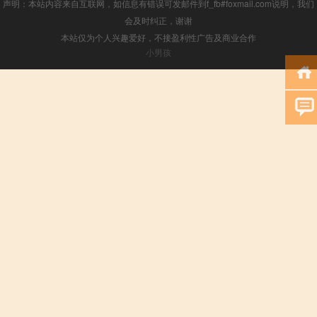
声明：本站内容来自互联网，如信息有错误可发邮件到f_fb#foxmail.com说明，我们
会及时纠正，谢谢
本站仅为个人兴趣爱好，不接盈利性广告及商业合作
小男孩