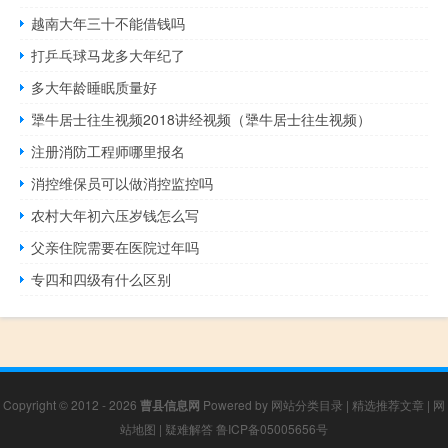
越南大年三十不能借钱吗
打乒乓球马龙多大年纪了
多大年龄睡眠质量好
犟牛居士往生视频2018讲经视频（犟牛居士往生视频）
注册消防工程师哪里报名
消控维保员可以做消控监控吗
农村大年初六压岁钱怎么写
父亲住院需要在医院过年吗
专四和四级有什么区别
Copyright © 2012 - 2026
曹县信息网
Powered by
网站分类目录
|
精选推荐文章
|
网
站地图
|
疑难解答
鲁ICP备05005656号