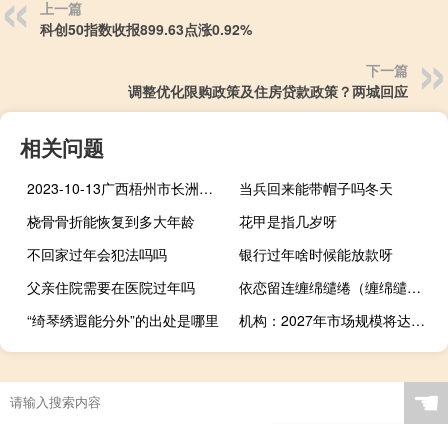
上一篇
科创50指数收报899.63点涨0.92%
下一篇
调整优化限购政策及住房贷款政策？两城回应
相关问题
2023-10-13广西梧州市长洲区(鹿茸菇)的报价是多少
当兵回来能带帽子吗冬天
桡骨骨折能恢复到多大年龄
花甲是指几岁呀
不回家过年会犯法吗吗
银行过年啥时候能放款呀
父亲住院需要在医院过年吗
依恋留连缠绵缱绻（缠绵缱绻）
“绮琴绣遐能分外”的出处是哪里
机构：2027年市场规模将达到106.3亿金融行业低代码应用已进入加速发展阶段
☚