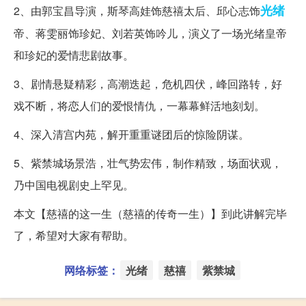
光绪
2、由郭宝昌导演，斯琴高娃饰慈禧太后、邱心志饰
帝、蒋雯丽饰珍妃、刘若英饰吟儿，演义了一场光绪皇帝
和珍妃的爱情悲剧故事。
3、剧情悬疑精彩，高潮迭起，危机四伏，峰回路转，好
戏不断，将恋人们的爱恨情仇，一幕幕鲜活地刻划。
4、深入清宫内苑，解开重重谜团后的惊险阴谋。
5、紫禁城场景浩，壮气势宏伟，制作精致，场面状观，
乃中国电视剧史上罕见。
本文【慈禧的这一生（慈禧的传奇一生）】到此讲解完毕
了，希望对大家有帮助。
网络标签：
光绪
慈禧
紫禁城