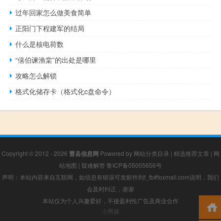
过年回家怎么做美食简单
正阳门下程建军的结局
什么是核电荷数
“僖伯谏渔棠”的出处是哪里
攻略怎么解锁
格式化储存卡（格式化c盘命令）
Copyright © 2012 - 2026
曹县信息网
Powered by
网站分类目录
|
精选推荐文章
|
网
站地图
|
疑难解答
鲁ICP备05005656号
声明：本站内容来自互联网，如信息有错误可发邮件到f_fb#foxmail.com说明，我们
会及时纠正，谢谢
本站仅为个人兴趣爱好，不接盈利性广告及商业合作
小男孩