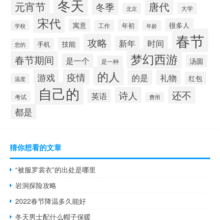
冬天
元宵节
唐代
冬季
大学
北京
宋代
很多人
寓意
年初
工作
学校
年龄
春节
攻略
新年
时间
技能
手机
您的
梦幻西游
春节期间
是一个
汤圆
是一种
的人
游戏
疫情
的是
礼物
红包
温度
自己的
还不
诗人
英语
考试
费用
都是
猜你想看的文章
“被服罗裳衣”的出处是哪里
岩洞探险攻略
2022春节降温多久能好
冬天男士配什么帽子保暖