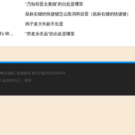
“乃知却是太素烟”的出处是哪里
鼠标右键的快捷键怎么取消和设置（鼠标右键的快捷键）
鸽子多大年龄不生蛋
PDF To Word Converter在线转换工具 V5.0.0 中文免费版（PDF To Word Converter在线转换工具 V5.0.0 中文免费版功能简介）
“穷老乡关远”的出处是哪里
网站地图
|
疑难解答
鲁ICP备05005656号
，我们会及时纠正，谢谢