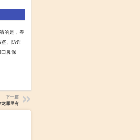
清的是，春
防盗、防诈
和口鼻保
下一篇
沙龙哪里有