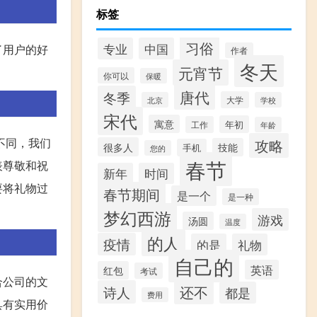
标签
习俗
专业
中国
了用户的好
作者
冬天
元宵节
你可以
保暖
唐代
冬季
大学
北京
学校
宋代
寓意
年初
工作
年龄
不同，我们
攻略
很多人
技能
手机
您的
春节
表尊敬和祝
新年
时间
要将礼物过
春节期间
是一个
是一种
梦幻西游
游戏
汤圆
温度
的人
疫情
的是
礼物
自己的
英语
红包
考试
合公司的文
还不
诗人
都是
费用
具有实用价