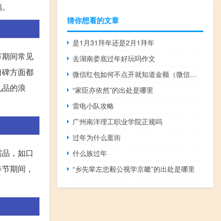
福。
猜你想看的文章
是1月31拜年还是2月1拜年
节期间常见
去湖南娄底过年好玩吗作文
口碑方面都
微信红包如何不点开就知道金额（微信红包不点开怎么知道金额）
礼品的浪
“家臣亦依然”的出处是哪里
雷电小队攻略
广州南洋理工职业学院正规吗
过年为什么逛街
需品，如口
什么族过年
春节期间，
“乡先辈左忠毅公视学京畿”的出处是哪里