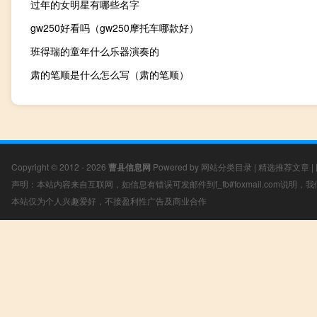
过年的女明星有哪些名字
gw250好看吗（gw250摩托车哪款好）
班得瑞的童年什么乐器演奏的
肃的笔顺是什么怎么写（肃的笔顺）
Copyright © 2012 - 2026
曹县信息网
Powered by
网站分类目录
|
精选推荐文章
|
声明：本站内容来自互联网，如信息有错误可发邮件到f_fb#foxmail.com说明
本站仅为个人兴趣爱好，不接盈利性广告及商业合作