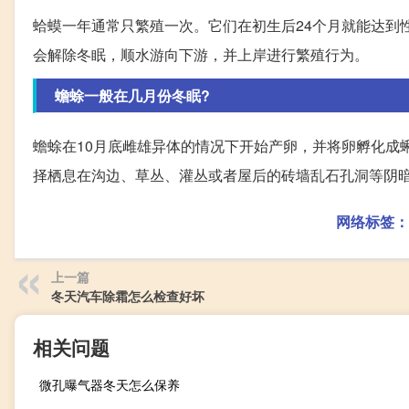
蛤蟆一年通常只繁殖一次。它们在初生后24个月就能达到性
会解除冬眠，顺水游向下游，并上岸进行繁殖行为。
蟾蜍一般在几月份冬眠?
蟾蜍在10月底雌雄异体的情况下开始产卵，并将卵孵化成
择栖息在沟边、草丛、灌丛或者屋后的砖墙乱石孔洞等阴
网络标签：
上一篇
冬天汽车除霜怎么检查好坏
相关问题
微孔曝气器冬天怎么保养