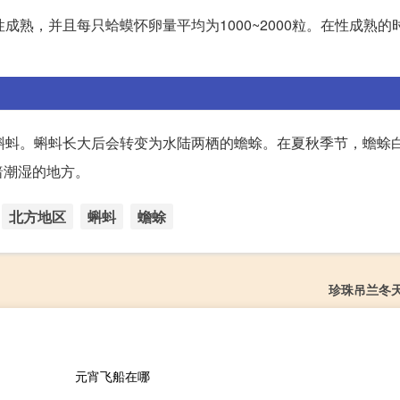
成熟，并且每只蛤蟆怀卵量平均为1000~2000粒。在性成熟的
蝌蚪。蝌蚪长大后会转变为水陆两栖的蟾蜍。在夏秋季节，蟾蜍
暗潮湿的地方。
北方地区
蝌蚪
蟾蜍
珍珠吊兰冬
元宵飞船在哪