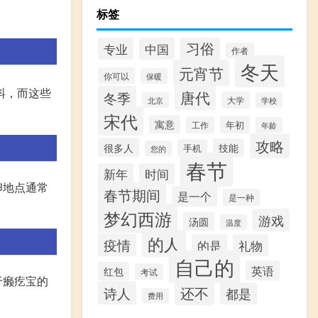
标签
习俗
专业
中国
作者
冬天
元宵节
你可以
保暖
蚪，而这些
唐代
冬季
大学
北京
学校
宋代
寓意
年初
工作
年龄
攻略
很多人
技能
手机
您的
春节
新年
时间
卵地点通常
春节期间
是一个
是一种
梦幻西游
游戏
汤圆
温度
的人
疫情
的是
礼物
自己的
英语
红包
考试
于癞疙宝的
还不
诗人
都是
费用