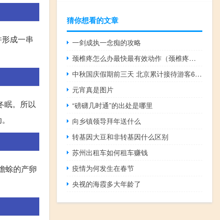
猜你想看的文章
并形成一串
一剑成执一念痴的攻略
颈椎疼怎么办最快最有效动作（颈椎疼怎么办）
中秋国庆假期前三天 北京累计接待游客682.5万人次
元宵真是图片
冬眠。所以
“磅礴几时通”的出处是哪里
动。
向乡镇领导拜年送什么
转基因大豆和非转基因什么区别
苏州出租车如何租车赚钱
蟾蜍的产卵
疫情为何发生在春节
央视的海霞多大年龄了