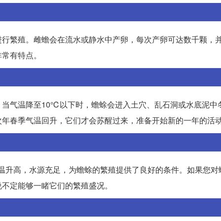
进行繁殖。雌蟾会在流水或静水中产卵，每次产卵可达数千颗，
非常有特点。
当气温降至10℃以下时，蟾蜍会进入土穴、乱石洞或水底泥中
次年春季气温回升，它们才会苏醒过来，准备开始新的一年的活
气温升高，水源充足，为蟾蜍的繁殖提供了良好的条件。如果您对
说不定能够一睹它们的繁殖盛况。