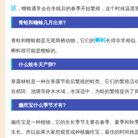
区
，蟾蜍通常会在冬眠后的春季开始繁殖，这个时候温度
青蛙和蟾蜍几月出来?
蝌蚪
青蛙和蟾蜍都是无尾两栖动物，它们的
长得非常相似
蝌蚪很可能是蟾蜍的。
什么蛙冬天产卵?
寒露林蛙是一种在寒露节前后繁殖的蛙类。它们的繁殖活
在稻田、池塘等静水水域，水深适中，为蛙的繁殖提供了
癞疙宝什么季节才有?
癞疙宝是一种植物，它的生长季节主要在春季、夏季和秋
生长。所以如果大家想观赏或种植癞疙宝，最佳的时间就