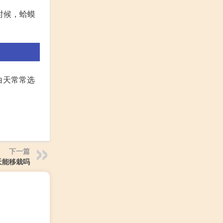
时候，蛤蟆
白天常常选
下一篇
天能移栽吗