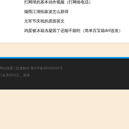
打网球的基本动作视频（打网络电话）
烟雨江湖拓跋浚怎么获得
元宵节庆祝的原因英文
鸡蛋被冰箱冻凝固了还能不能吃（简单百宝箱dnf连发）
网站地图
|
疑难解答
鲁ICP备05005656号
，我们会及时纠正，谢谢